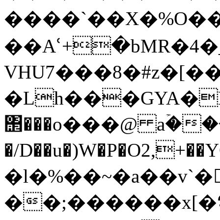
����`��X�%O��
��Aՙ+�bMR�4�_
VHU7���8�#z�[�
�Lh���GYA�D
΢���o���@ aۡ��
�/D��u�)W�P�O2,+��YO�
�l�%��~�а��v`�
��;������x[�Չڂ�荔p-