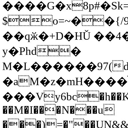
����G�x8p#�S
$o=~��{/
��qӂ�+D�HǓ ��4
y�Phd�
M�L������97(
�aM�z�mH����ׄ
���Vy6bc�h��KO@
��M�I���N���u
���)=�"��UN&&��ߋݳǪ��