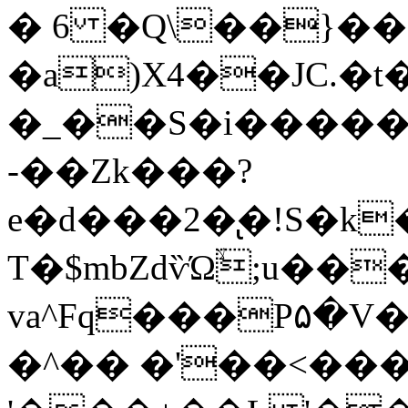
� 6 �Q\��}��
�a)X4��JC.�t���QKN\)�6ߑ�2�c��o��|:�'ͭ�µ�
�_��S�i������
-��Zk���?
e�d���2�̢�!S�k
T�$mbZdѷΏۙ;u��
va^Fq���P۵�V��v��M\~��4&,�h�&ݝ�O݈
�^�� �'��<����