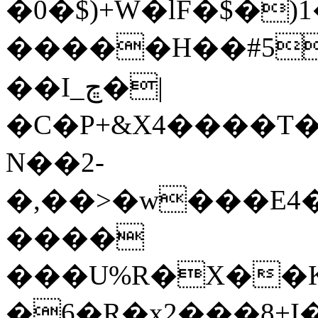
�0�$)+W�lF�$�)1
�����H��#5
��I_ڇ�|
�C�P+&X4����T
N��2-
�,��>�w���E4�
����
���U%R�X��K
�6�R�x2���8+I