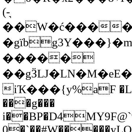
(-͉
��W�ć�����
�gïbg3Y���}�m
�����
��gӞLJ�LN�M�eE
iҠ���{y%aF �L�
���g���
i��BP�D4MY9F@
0�`��#W�����yLQj