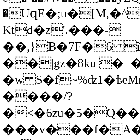
�UզE�;u�[M,�^
Ktd�z'.���-
��,}B�7F�6 î
��|gz�8ku �
�w S�f~%ʣ1�ѣeMmF�خT؆��=
����/?
�<�6zu�5�Q��
���v���f�A�