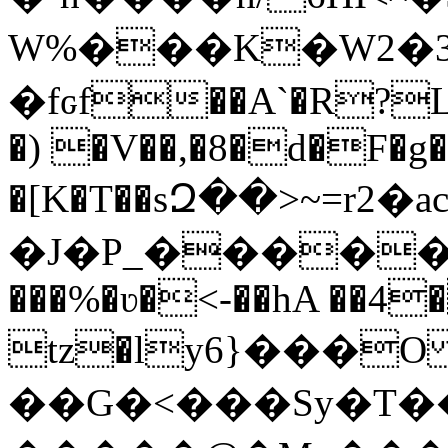
W%���K�W2�׿3�FYՃ[��Lѣp�7"��<�O�R|
�fԍf��A`�R?L
�) �V��,�8�d�F�g�
�[K�T��sԶ��>~=r2
�J�P_�����
���%�ʋ�<-��hA ��4
tz�ӏy6}���O
��G�<���Sy�T�