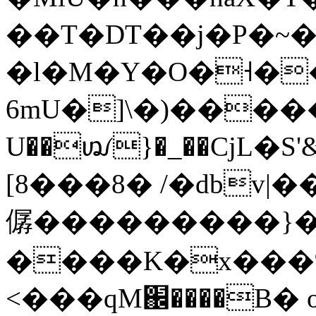
��T�DT��j�P�~�>Cx2�{Oq�
�l�M�Y�O�˧�
6mU�]\�)�����
U��ꪢ}�_��CjL�S
[8���8� /�dbv|�
僝���������}�!
����K�x���%̮
<���qM֌����B� 