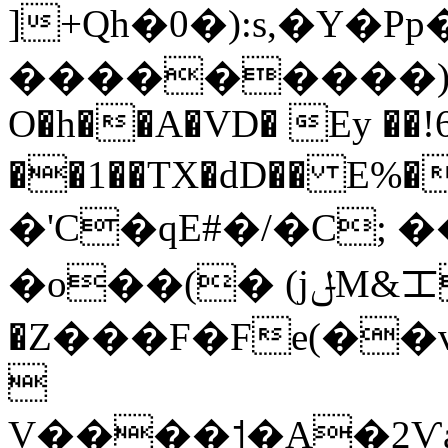
]+Qh�0�):s,�Y�P
���������)��
O�h��A�VD� Ey ��
��1��TX�dD�� E%�
�'C�qE#�/�C; 
�o��(� (jݪM&ㆲ
�Z���F�Fe(��v

V����˦�A�2Ѵ