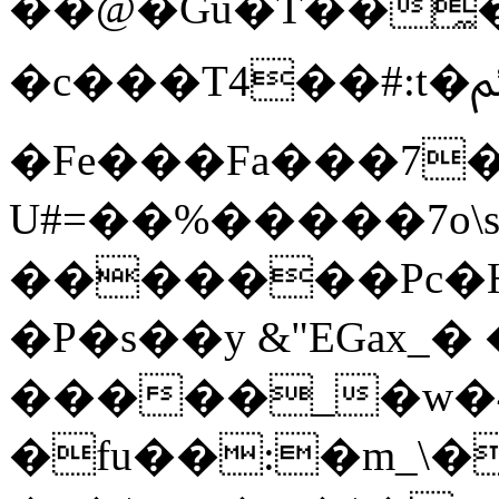
��@�Gu�T��̼
�c���T4��#:t�ﱦ�G��K�N�P���
�Fe���Fa���7
U#=��%�����7o\
�������Pc�H
�P�s��y &"EGax_�
�����_�w�4
�fu��:�m_\�