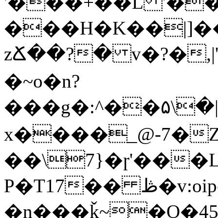
'���+��L '�
���H�K��|]����K�ע5���I�
zՃ��?� v�?�,|'�,_𻲲rC
�~o�n?
���g�:^��۵\�|.�=�
x����_@-7�Z~
��\7}�ɼ'���
P�T17�� ڟ�v:oip-�X��\.�#
�n���ǩ~�O�4