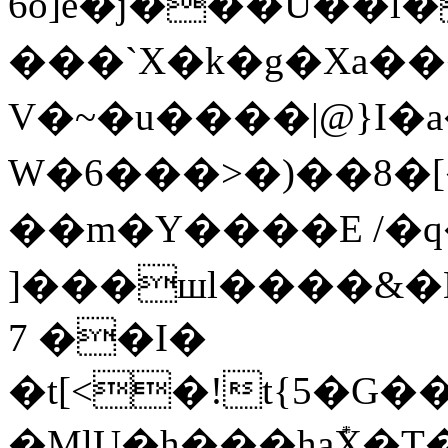
6o]ȅ�j���U��l���܎��%�M��*
���`X�k�g�Xa��
V�~�u����|@}I�a�
W�6� ��>�)��8�[
��m�Y����E /�
]���шl����&�LS�%؂Ӳl����U�P�^!&�z�M
7 ��I�
�t[<�!t{5�G
�MlU�h���ha݊X�T�����L���