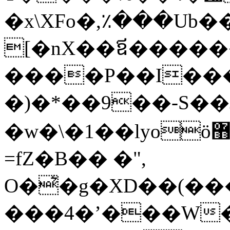
�x\XFo�,٪���Ub
[�nX��ឪ�����
����P��I���*
�)�*��9��-S��Ĵ
�w�\�1��lyoö޻Ly��݈��5i��VаY#�Ql���X���c���5IQ�ͦ���V
=fZ�B�� �",
O�͛�g�XD��(��
���4�ʼ���W�O