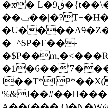
�x� L�ڨ9�{t��\���Np�>�XUk-
��ݐ��|�?T+�H��e��m/
�U����A9�Z�
�+^SP�F��-
�$P��m,�<���
�1�6��'7��
l��T*IP*��X(
%&J��#��H���X~
A��(��� Q�N�W