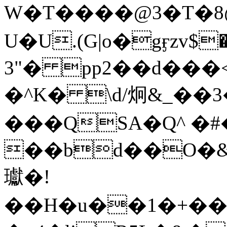
W�T����@3�T�8@
U�U.(G|o�gӻzv$�
3"� pp2��d���
�^K� \d/炯&_��3
���QSA�Q^ �#
��bd��O�
瓛�!
��H�u��1�+��