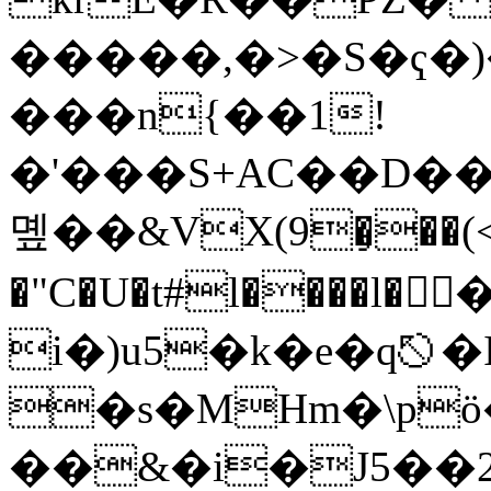
�����,�>�S�ҁ�)
���n{��1!
�'���S+AC��D�
몦��&VX(9�̧��(<�
�"C�U�t#l����l�
i�)u5�k�e�q⎋
�s�MHm�\pö
��&�i�J5��24