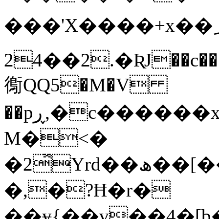
���'X����+x��؄��;
24��2.�ƦJ��c�
鵆QQ5�M�V
��pڕ,�c������xkގ�ŚF���=u$�g��z�gK6
M�<�
�2̽Yrd��ھ��[����GÐ4f�Ot�R���ч���H��eh-
�,�?Ħ�r�
��ɏ{��v��4�[b