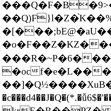
���Q�F�B�9>
��Q)F}l�Z�֙K�
�[���;bE@�aU�
�o�F��Z�KZ�
���R�~P�6���-$
�ocf�e�L���
��]�Q½����XuB��Р�D
�c���d4��J�Q�(*.�ǚ6$�'��4,;��=��VS3��%h�\���
krE�R��PZ� 