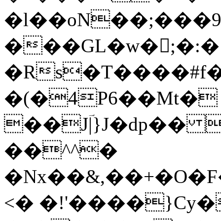
�l��oN��;���ڔ�9&���d�gj|Gݭ�o|"P��S#'d<�
���GL�w�􌵧;�:�
�Rs�T����#f���ۅ����J�{N%��M��3C�G� ���
�(�4P6��Mt�
��Jؔ|}J�dp��
��^^�
�Nx��&,��+�O�F
<� �!'����}Cy