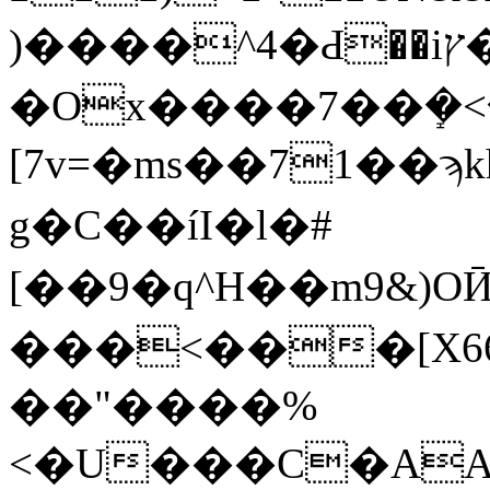
)����^4�Ԁ��iץ�"퍇��5�Z�/
�Ox����7��ܻ�<��ѳ�*���y�2X�X�ܫ I�b�#ExOU�@V�
[7v=�ms��71��ϡk
g�C��íI�l�#
[��9�q^H��m9&)
���<���[X6
��"����%
<�U���C�AA