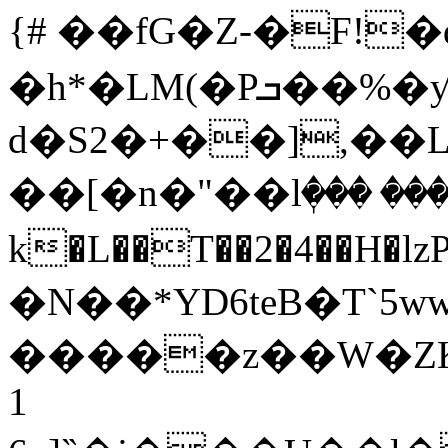
{# ��fG�Z-�F!�
�h*�LM(�Pܒ��%�ƴ�v-�d":
d�S2�+��],��
��[�n�"��lٖ��� ��
k�L��T��2�4��H�lzP����
�N��*YD6teB�T`5
�����z��W�ZKU
1