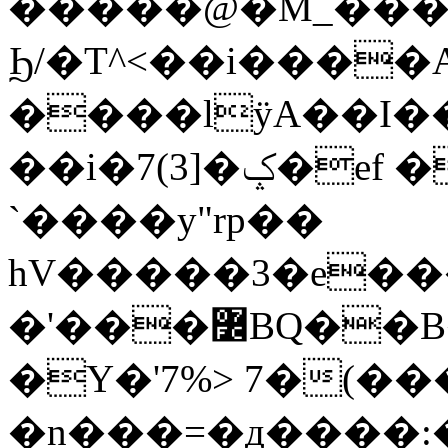
�����@�M_���
Ϧ/�T^<��i����A
����lÿA��I�
��i�7(3]�ݤ�ef �i�7(3[�M%�ߠ�\�?
`����y"rp��
hV�����3�e���w���ا����5�����{q�>�s�9�j
�'���߼BQ��B���9�w�E��
�Y�'7%> 7�(
�n���=�д����: