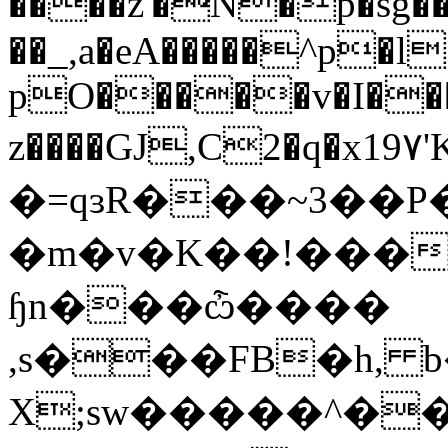
����z'�N�p�
��
_,a�eA�����^p�l
pO�����v�I�
z����GJ,C2�q�x19۷'Kpz\ݪPzH��u�(c���`
�=qɜR���~3��P��ר�]F- -��
�m�v�K��!���y2��}
ɧn���ѽ����
,s���FB�h, 
X;sw�����^�