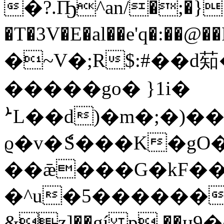
�?.Ҧ^an/�;�}
�T�3V�E�al��e'q�:�
�~V�;R$:#��d䓡�
�����go� }1i�
ܑL��d)�m�;�)�
ϱ�v�ެS���K�gO�:
��ǣ���G�kF��6
�^u�5��������ޏ�A���X@e+���qy�
&z]��gí p ��џ9