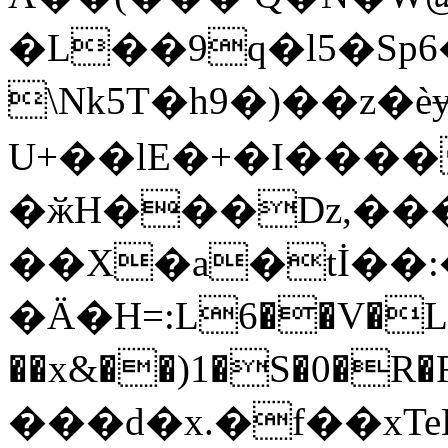
�L��9q�l5�Sp
\Nk5T�h9�)��z�ѐɏk�Pܨ��
U+��lE�+�I����
�ӂH���Dz,��� 
��X�a�tİ��:
�Ӓ�H=:L6��V�L)
��x&��)1�S�0�R�RV��Lb�
���d�x.�f��xTeH���إ1�gē���G��c��CL��Dޅ��