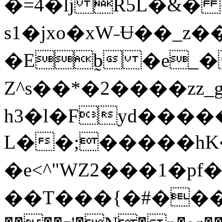
�=4�lj R5L�&� �p,�ܫ�EEs
s1�jxo�xW˗Ʉ��_
�Eb̰ �e_�
Z^s� �*�2����z
h3�l�Fyd����
L��;�����hK�ԉք�C�E
�e<^"WZ2���1 �pf�
��T���{�#���_