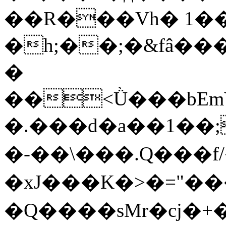
��R���Vh� 1�
�h;��;�&fâ�
�
��<Ǜ���bEmY
�.���d�a��1��;�iPO0�OU�wR
�-��\���.Q���
�xJ���K�>�="��
�Q����sMr�cj�+�