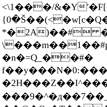
<\1���/&�Y'�F[
{0�Š��(<�w[c�Q
*�2A)��# �,
\���m��1��#
�n�=Q_��#�
f��y���N�0:��
�2H���Z��I^����X�u
���9�^�д��7��_na�f����>�Ă޷�&LL[����Ă���&���4�������o.M,�y�m�