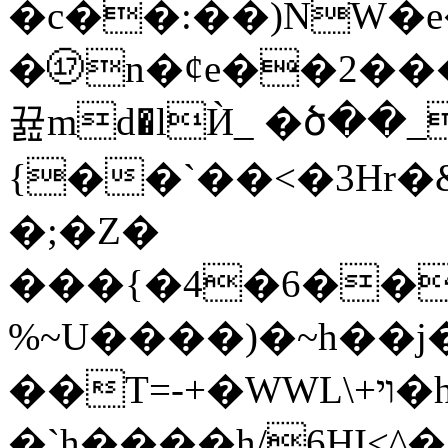
�c��:��)NW�e
�⑰n�¢e��2����
뀶md�lЍ_ �ծ��
{��`��<�3Hr
�;�Z�
���{�4�6��
%~U����)�~h��
��T=-+�WWL\+ױ�h�@�)��qQ�|+s?
�`h����h/6HI<^