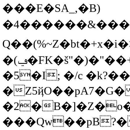
���E�SA_,�B)
�4������&���a*
Q��(%~Z�bt�+x�
�(ݠ�FK�š"�)�"��+��t��T����!
�5�I; �/c �k?
�Z5ҋO��pA7�G�
�2�B�]�Z�o
���Qw��pB?�