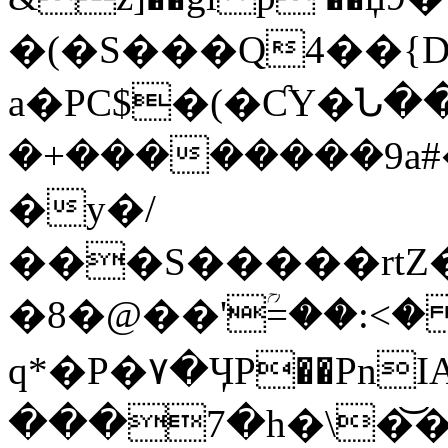
�(�S���Q4��{
a�PC$�(�ƇY�Ն��@
�+��������9a
�y�/
���S�����rtZ
�8�@��'ؒ=��:<�
q*�P�٧�ӋP��PnIA��է�
���7�h�\�͝�xZı