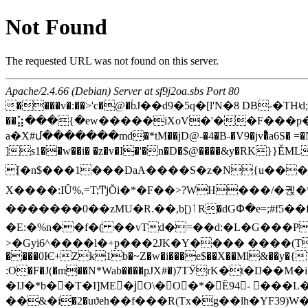
Not Found
The requested URL was not found on this server.
Apache/2.4.66 (Debian) Server at sf9j2oa.sbs Port 80
����v�:��>'c�@�ؑbJ��d9�5q�[l'N�8 DB-
��⣵���{�ew�����iXoV�'��F���p�C
a�X#մ�������md�*tM��jD@-�4�B˶�V9�jv�ͤa6S� =�N K��E[�5���P�S���6�Z�Mܖ�:A�hK�
]s1��w��i� �z�v�I�'�n�D�$@����&y�RK}}ĚML�D@��
[�n$���1���DaA����S�z�N{u����©e���R�`��&�p�N��R�
 X����:IȖ%,=T;ͲjŎi�*�F��>?WH���/�
�������0��zMU�R.��,b[)ٲR�dGՓ�e=;#f5��f���!���O���d���e'2�����jV�(n��V�X�gr�|�x� %��p+��;"�-��
�E:�%n��f�( ��vTd�=��d:�L�G���P
>�Gyi6^����l�+p���2JK�Y���� ����(T��DL
����0Ѥ+Zk1b�~Z�w�i���e$��X��Ml&��y�{
:O�F�J(�m��N*Wab����pJX#�)7TӲrK�t�Ŋ�
�Ĳ�*b��T�I]ME�jٌO\�O�*�Ȅ94- ���L�M�ۉ��B�)E��i�s�M:H�4]puö���
��&�i�2�uϑeh��f���R(Tx�g��lh�YF39)W�)