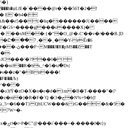
� E`�b4�|
� ��xM��:{�"�O_@�-C'��v�/���B.]D
o�-
�nӘ��R�bs_^�5�ս�Dv|
��o3fȲ�zO�X�n�e�d�1m�B�T-����"�|?
�F�`Q �Ͽ�ح�N%+9�b]!
�ӹ_5=�6��T} QhUCW���& rG���&�5�
7W=�-