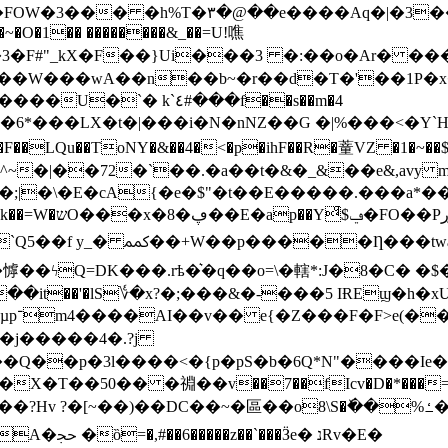
�~�O�1�� ��������&_��=U!噍
#"_kX�F��}Ui���3 �:��o�Ar� �����
qC��W���wA��n��b~�r��d�T�'��1P�x
� k`٤#���f��s��m�4
�F��LQu��ToNY�&��4�<�p�ihF��R�蕫VZ �1�~��$�J
^~�|��72�`��.�a��t�&�_&��e&,avy 
�!�5�I �/c
�Ƞ���twa( g���7q٠-
㦆��ϟQ=DK���.rѣ�͛�q��о=\�轄*:J�8�C� �
it��'�lS؇�x?�;���&�-���5 IɌEϣ�h�x
��j�����4�.?j
�� �䄗��v��7��fIcv�D�*���=���į[�ֳIP��!6
�~�區��o8\S�ٚ��%ߑ��;G� ~dJ�eb�m�:�K�s����F�8�