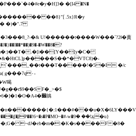
����� ��8}"ؔ[ .5x}R�y
� �)�".7
�}��I��*��)�9�-�W��8�?
m�:)��T�.�[i��[Y��[y�C�
$�W喝
U�g��r$9��SF�_>�$
=�s�P�MO~�#-w�ܮ!�� �9�u}