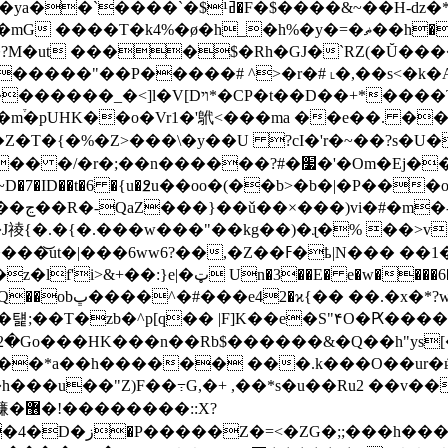
ߥ¹�F�$����&~��H-ǳ�*\�}
_�h%�y�=�ޡ��h����h�ψLfE�`����@r�`��56T�2�!
��?M�ut ����$�Rh�GJ�`RZ(�Ŭ���
*����T�GS=����g|���o����X)�
m֒�pUHK��o�Vr1�'鴏<���ma ��e��. ��
#�׷�'�Om�Ej����-ڻ���F~M���J�R�pMS��Z��T
[���~D�7�ID��t�6 �{u�߶u��oo�(��b>�b�|�P���
� 
J祾{�.�{�.���w���"��kg��)�ɻ�% ��>v�
�Z��ߓ�ҍ|N��� ��1�s��z�"�Bn���!
.�x�*?w'�� �
��T�zb�^p[q�� |F]K��e�S"۴O�Ԗ���
o���HK���n��Rb$������&�Q��h"ys[�z�m�]�R
8�\��*a��h������ ���.k���O��ur
h���u��"Z)F��߹G,�+ ,��*s�u��Ru2 ��v��
`���+�.����f�r}y