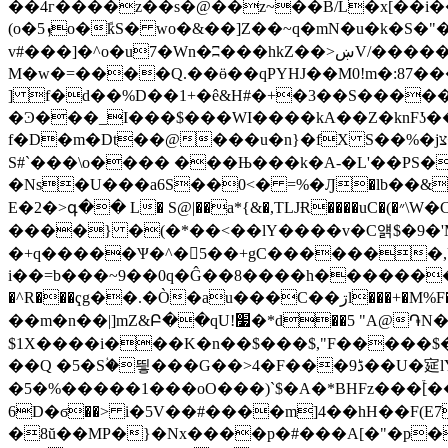
��4г����z��s�@��z~��B/L�x[��i��n ����׻�úz�F�^m����k�]�O�2ߥ��
(o�ܙ5o�ܽkS� wo�&��]Z��~q�mN�u�k�S�"���ʽ�9��r�mN���k�S�8��攚Ͻ�9A��]_�?�E�����[�B��)��[@���s�V��ܽ����۴u}��Cu#=涬
v#���]�^o�u7�Wn�ʭ���hkZ��>ښV/�����Gi���hkZ��>ښV️���7(=�����F�>�C�4kJ�+�P���i��qN�wC�&-
M�w�=����Q
.��ӫ��qPYHJ��M0!m�:87
] f�d��%D��1+�ê&H#�+�3��S����
�Ͽ���_I���$���WI����kA��Z�knFʖ��
f�D�m�Dt��@���u�n}�fX S��%�jצ����le�$�SK@�)W��14N�����vO=z����k'���ڤ�J�Ҧ$�vn|�v7a�fM���䩕2�� �R�C�$g�䞑�
S#`���\o���� ���Њ���k�A-�L'��PS�
�Ns�U���a6S��0<� =%�Ԓ�lb��&
E�2�>գ�� L� S@|��a*{&�,TLJɌ����uC�(�״\W�C#!cKՍD�4:�.�B�)%��r�0�g����[�����k15-�며�p&\��&� j�@K�2|
����} �(�*��<��lY����v�C얡$�9�'M
�+q�����Ѱ�^�5��+gC������
�
i��=b���~9��0q�Ĝ��8����h�������"�W�Z�� i�
�^R���ҁg��.�Ò�au���C��ڗl���+�M%F�r<�̎��$ .H�9�:�*�����ժ�./�j���X����)�nߩB�6�C5�#�; �b�"��c%⾚�^ǩK^S���Zn9-
��m�n��|]mZ&Բ��qU!׷�*d��5 "
$1X����i���K�n��$���$,"F�����$�0��u�[�D]�R��k�/-X4�mܢՎ%�j�[���Z
��Q �5�Sؙ�띟���G
�5�%�����1���oO���)`$�A�*BHFz���֒
6D�ϭ��> i�5V��#����m]4��hH��F(E7���:��&Np��f�
�8ŭ��MP�}�Nx����p�#���A[�"�p�