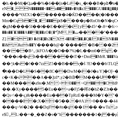
�h.��M(�Qܒ��%�δ��[n�Lr�s_�t��B�pձ�n�FOW�3��� �h%T�۳�@��e����Aq�|�3��P���`�4�#e�y�H]3� �[I4 �N�
eN�_ N������<��u�����v�9(�a3���GU��l�ʄj��j
����*ϴZX1�������4�ЌD����(�l���3�F
Mm�Єqb��_� \���ԗ$����p�RnOh�N�
�gM����5I��l��E��h�ȶ{yl�45^�-8=�6:<����U�`
��n��`�3���A���[��zO�{�*֡]M_�ت����º����6*���LX�t�|���i�N�nNZ��G �|%���<�Y`H�3���8_?-�& U!������t�� ��W���`?2ɬ�蕢
Z] �[ [�9 �dS�]�b2�X 4�R���,�Q�JR�SN�i�
�l&;&zv��Ύ����h@�`����`�B� ��2
��\��B^ٸ)kFOA�j�O��?%)�L��m6�\q,��;|�\�E�cA{�e�$"�t��E�����.���a*��&�HtCL]p�����S��*�VTC8)�-
"���o��qh�������tT�+Dюl�MrR.'���Vak��=W�שO���x�8�ڥ��Е�ap��Yͣ$ݠ�FO��Pڕ`���_��t���T����
��ܾ^k�s�!��7zzZ5��B��v̧�ŝ ?E!���b\TLQ`Q5��f y_� ﷃ��+W��p����
�t��D�L�S�̱�flC��DwM�i�J�a Y]�Oǰ~�
c�+K�s��A��ҘzI*,y2�BՅ�M���Ս����
��M����a9н�܂M >0�� ~Q���CfdͰµp־m4����AI��v�� e{�Z���F�F>e(��6�]�1�O�A4�׌䳌
��.�Xy����5�Eu��+a�Fj5�裈d�hZ�Z3t�
�Qs<\��ܟ)&����Eu���TpRzE���M�Y�"��Q��p�3l����<�{p�pS�b�6Q*N"����Ie��n�������{�:1���#���u�X�6LY���V�g�:F]�H�6�fZ@>�ӡd
����l�;X�/�5��.�#A}>0���-�44�X�T��50
���q>W�2� ��DqF�#n�q��1�� �wTu,z��?Hv ?�[~��)��DC�
e$񣴈ۅL:��=�_��Z�s�"h �������1�j ��ρA�ﲩ �ȍ=�,#��6�����z��`���Ӟe� נRv�E�