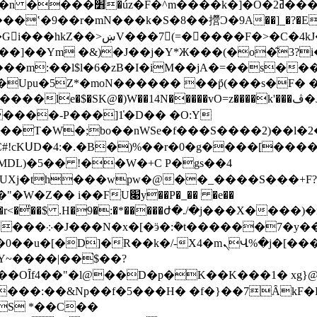
��wi�N��=6<��~�6o���}
����]��Ym �&)�J��j�Y*Ж���(�o�͂3?
���m:��l$l�6�zB�I�iM��jA�=��s�
Upu�5Z*�moN������ ��p̈́(���s�F� 
����-P���]1̔�D�� �O:Y
��T�W�;bo��nWSe�f���S����2)��l�2�
DL)�5�� !��W�+C P�gs��4
,UXj�th���wpw�@��_����S���+F?
�ϜU׉y��P�_�� �e��
A@֏N���
�܀�J���N�x�[�ӭ�:݊�t������7�y��k��t�GV�ӟ�+H�稊
�kfn���$Al�zRA�yU�\=�����K|V���3�ϻ�=CiTF�n?
��>4�F���ڈ9��U�㝚lY~����|��֙$
��?
[���OȊf4��"�l@��D�p�K��K���1� x
5���H� �f�}��7ȂkF�H�ޑ�%Z�:���U��"�Lq<�ǅ���u��
S *��C��