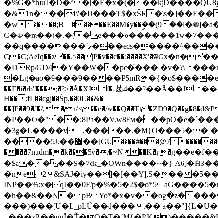
�%G�*ƕu'l�D�^�[�E�x�(���kjD����QU8ؤtm������O�_��!
�&1n���4\'�D
���T$�xŜR�\s�]��E������[h��
�w����;B �́����E��M�y��ۣ��(9��ǂ�֍]
C�Ф�m��i�.�(�e���o������1w�7���p���#�cb�
��q�������`ތ���ecs�����^����>���o����9��E����ߖ�1�8&��
C�C;AeIq��z��.^��|P�v��c��:����X'�ѿG
�DRp/GD4�Y��W��pc�֞��� �v�?\��
�Lg�ao�9���9����P5mR�{�o$����e�q����I��������ދ�F�O��[�wͩ
��E�i�rb"���;�?>�Ă�XI f�-菡4��?��Ă��J ��,M,
H��:fL��cgj��Śp,��0L��&�
��]F��9�J�/,�n/<��e�/w��Q��Tt�ZD9�Q�
�P��O�"��;8Ph��V.w8Fм� ��pO�e�`���
�3g�L����v,�����.�M}O���5�� �X
����5J.��޹��[GU����#���@7������C�I�h6��P�� �4O����#�f�J`�e�d�ȭG�m��4h#���w����LiB�G��q�bS>�7�f�zz%����-
����7nudm��k���5v�/�~N��K�ӷ�g
�$a����S�7ck_�OWn����~�} A6]�ٛH3
�ne2&SAJ�iy��]�[��Y],S����5��Dt
INP��%:x�qІ��0F/p�%�5�2$�o*5aG����5
�h��&��N�pBYo*�x�v��oջ�z����
���)���[U�L_pLȖ��ɖ���.�� a��"]{L�U
+���zR��ggĬ�Ť�Q�T�`M{�RK)�����&H