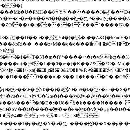
Ӫ���Mk�U�PMH��6 Y������J�@��O
w�$i��Wl�͞I�g|��ֹ� P��# ����AܯV;�56^9�Ѱ��
�ZO!��+�e�;��: �16��'����G),��
 �ӂȌ��Dv,�� rcA�� "?-��X�iAǂ(N �4D) �݀�6\
|FL��D&��M��1�T�Nl�m�iY*����+\�r�vf
���xǌ)��E�ˬc��$�`3&?/Q�� % Re��IE�R�J
G�۲ѳ�+�`�D���9���n!� S�� ˦j�b��r�G
Cqvԩ�z��\F�Y0��)�4Z0�h$�k�x�k>��X�&��2�
�f�E�:�U8�)�k����N����+�U+�TD�z�ݹ���� }
���P�k�V�ؽȨ��D��� װ}����Nb��4�'x���}