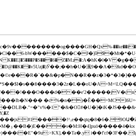
�THʲd;c�9v���������og����GΗ�Qx%˗��ke��i�
l��6-bW������$�C�J�]ô$�Mt�*�U�
l�V �g��}47Sʤ��r����BG�&&��jC%��.ў��F˪�37
K��v5Uƶj�)Ӳ��;��h�U�渢9��A�&d��O�Ȥ���()�߄ߪ��ݶ
�z�3�*�3�]��l�f6�5g3z2�٘�ﷷ�^���N�w�7�s3R�Tif�U�P�
궩�*S��$I�s��ß����3�2z�L��oU�A=M=\LQ����
���Ib�N��� �c%�n�)�Ě��=MCl6U=
B�."=�"v%�1"�&�O񦕠#�U�]�iK�JS���&�!���
Y,�Z
�M�i���jx#1����!^,e��qtq�8�6�.9OԱ�
��4�kϰ
���i�E"�9u:>KX],��Ta�.y i��f'εf�3F��,