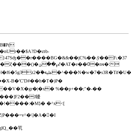
B�P(
nUr��$A?D�ꪭb-
�AT�e��߀�nҹ�:
�h�JU�wj���=�HX�X
X-B�'С'D#��h�T�)P�
���]F2��J䥳
�:�Mڋ� �^x<[
Z|P���=v^�\]�A��I
IglQ_��䒖