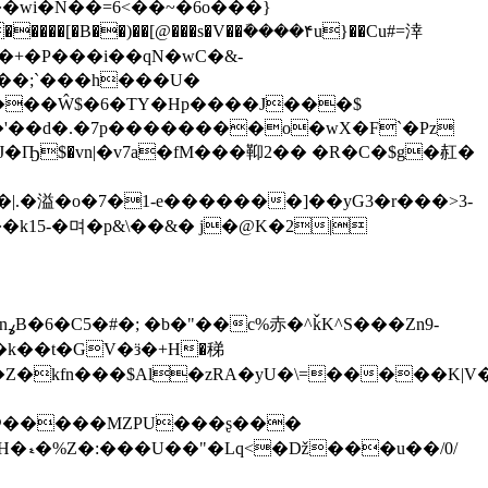
i��;`���h���U�
����Ŵ$�6�TY�Hp����J���$
�'��d�.�7p��������o�wX�F`�Pz
|.�溢�o�7�1-e�������]��yG3�r���>3-
g}@�����MZPU���ʂ���
/0/