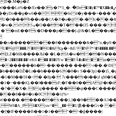
D�.M�p�Z
U�0���b��u��{A�J!�a�@�-�h;��;�&
��i35 ���:��Lx?
 �`�mE��Fc�D���p���ļ-@&�L���u�

.��-$�q]��5F|�|>A��[UgG��p��&�y<�c ���` �ح�-
W�[ĿZ�M&����JЫ� �L�;A�w� ��N���6
�ƫl�N�<2��B��:��^eK6 ��� �$�0Yw`��FÁ�ɞ�h
K�e5��������h�>��/���� ���>r��.�
ĭt�Ǆ�Lt��h����6.�8�v S��3p}��)5_�g.s�Y
�M��!H�<� �8p�  7c���r�i��)J qM�S
�1�~���iQ,��l���zF;�F��0��(A@�i�ѝ
��7��X�; $q|����`���qt���C���
����8��#�x�0C
��1(%=
�},]��9���A3��P��ר�]B= -��,r��6w�yݥe�pr�#_&���?
_W6�A_P6�X;sw^�_˽��=�U흙���Ġv� �
:M���?҈�IF����B��1�1��"�^�ǧ����|