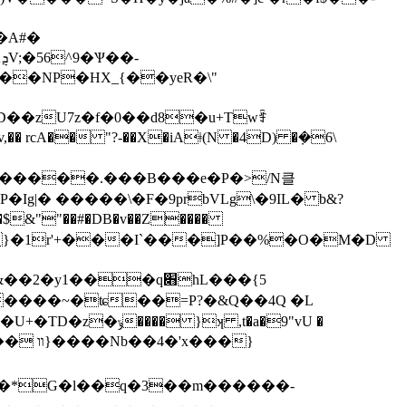
�A#�
-
�NP�HX_{��yeR�\"
kʤ��%�����.���B���e�Р�>/
N클
��$&""��#�DB�v��Z����
�:�G&}�1r'+���I`���]P��%�O�M�D
y1���q׋hL���{5
ʞ ,t�a�9"vU �