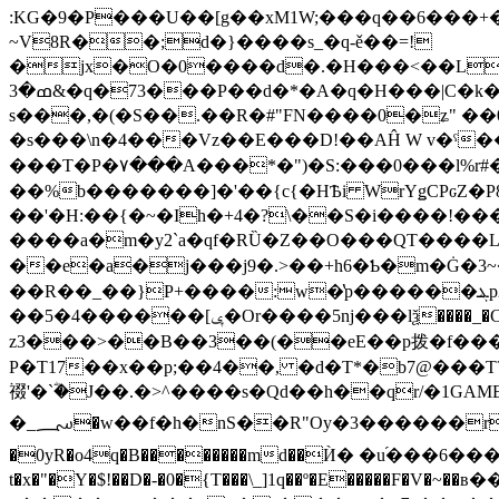
:KG�9�P���U��[g��xM1W;���q��6���+
~V8R��;d�}����s_�q-ě��=!
�jx�O�0����d�.�H���<��L��c�0�״���\7�w+*|l)���=��v��l�Jc%y�tD��c�~�ެS���K;f7����
ߘ�3&�q�73���P��d�*�A�q�H���|C�k�"ꌐaԫ��&^[;�0ݷ#�ߋ �]20�T�Z���vyp�dxj1���u ���{�(Yϧ?
s���,�(�S��.��R�#"FN����0�ʑ" �
�s���\n�4���Vz��E���D!��AĤ W v�ˤ���V
���T�P�٧���A���*�")�S:���0���l%r#�B�m�d����\��|}�dEKp��ӛbd��m�!�W�
��%b�������]�'��{c{�HѢi WrYǥCPԍZ�P8
��'�H:��{�~�Ӏh�+4�?\��S�i����!��
����a�m�y2`a�qf�RȔ�Z��O���QT����L�
��e�a�j���j9�.>��+h6�Ƅ�m�Ġ�3~�
��R��_��}P+����:w�̔p������ܔp2�����´p�7�ߣK���Hˋ�I?
��5�ݷ]������4�Or����5ǌ���lѯ����_�C��`8�g�BЕ�� %r��7��W�����~��7*�Vu��%�h�(��\.��Q|)������銍
z3���>��B��3��(��eE��p拨�f���g�b8YOX6��(ف]�s[׹v}s�-��� �#o
P�T17��x��p;��4��, �d�T*�b7@���T? ܧF��TH�n%ғt�(P�X]�J�<��T�G�x�7�?C�_։���lN�I/d.����DQw�
䄌'�`ؓ�Ј��.�>^����s�Qd��h��qr/�1GA
�_؄�w��f�h�nS��R"Oy�3������rY?��w��h�})��O\X�+iԉ>��qԸ�.���ep*�)�Q��b�
�0yR�o4q�B��������md��Ѝ� �u֜���6����i
t�x�"�Y�$!��D�-�0�{T���\_]1q��º�E�����F