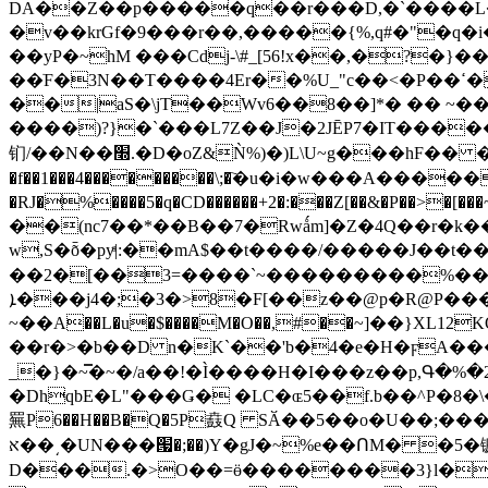
DA��Z��p�����q��r���D,�`����L�ya��`����`�$
�v��krGf�9���r��,�����{%,q#�"�q�i�mG ����T�k4%�ø�h
��yP�~hM ���Cdj-\#_[56!x��,�?�}
��ֺF�3N��T����4Εr��%U_"c��<�P��ߵ������"��P�����# ^>�r�# ˪�,��s<�k�A&��e5��{�hq�t������J{����
��|aS�\jT��Wv6��8��]*� �� ~��������_�<]l�V[Dױ*�CP�t��D��+
����)?}�`���L7Z��J�2JĒP7�IT�����
钔/��N��׭.�D�oZ&Ǹ%)�)L\U~g���hF�� �Z�T�{�%�Z>���\�y��U ?cI�'r�~��?s�U��Ը���7 ֽ.��_��Y-eĚr�6
�f��1���4���������\;�҇�u�i�w���A������� �/�r�;��n������?
�RJ�%����5�q�CD������+2�:���Z[��&�P��>�
��(nc7��*��B��7�Rwǻm]�Z�4Q��r�k���ڃ��R�-QaZ���}��ǔ��×���)vi�#�m�-JC���'�?!��I
w,S�ȭ�pyͣ|:��mA$��t����/�����J��t��
��2�[��3=����`~���������%�����͝ut�|���6ww6?��,
ܐ���j4�;�3�>8�F[��z��@p�R@P���z�lf'i>&+��:}e|�ټ Un�3��E� e�w����6�F�l��Ԉ)
~��A��L�u�$����M�O��,#��~]��}XL12KQ��obڀ����^�#���e42�ϰ{�� ��
��r�>�b��D n�K`��'b�4�e�H�ϝA���턡;
_�}�~̿�~�/a��!�Ì����H�I���z��p,Գ�%�2�G
�DhqbE�L"���Ǥ� �LC�ɶ5��f.b��^P�
䍢P6��H��B�Q�5P鼖Q SӐ��5��o�U��;���
ﬡ��͵�UN���՗�;��)Y�gJ�~%e��ՈM� �5�镰�޶�!��������::X?
D���.�>O��=ӫ��������3}l��4�D�ز�P�����Z�=<�ZG�;;���h���x�ݯt˦�t+P�C"@���i