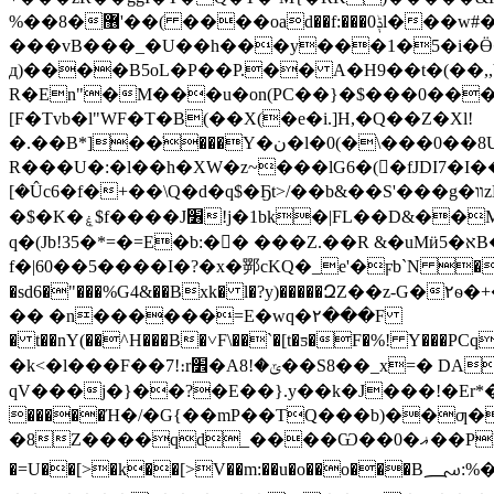
%��8�޶'��( ����oad��f
:���0ݙl���w#�� i�}
���vB���_�U��h���y���1�5�i�
д)����B5oL�P��P.�� A�H9��t�(��,,Y�$~�>�
R�En"�M���u�on(PC��}�$���0���
[F�Tvb�l"WF�T�B(��X(�e�i.]H,�Q��Z�Xl!
�.��B*]��ֺ���Y�ن�l�0(�\���0��8U8�q��D��b��Y4�(�\�.��A&Q�hFndH�D��zU7z�f�0��d8�u+Twꄞ
R���U�:�l��h�XW�z~���lG6�(�fJDI7�I����&oRi��+���z>M��q�o���]أr:�
[�Ûc6�f�+��\Q�d�q$�Ҕt>/��b&��S'���g�װzNh쎙
�$�K�ۼ$f����J׶!j�1bk�
q�(Jb!35�*=�=E�b:�񺸰� ���Z.��R &�uMӥא�5B����m{�@0�L��0�w�(�K��Z&�*C�eMn]�P�Ig|� �����\�F�9prbVLg\�9IL� b&?
f�|60��5����I�?�x�䣞cKQ�_e'�ϝb`N �8�y
�sd6�"���%G4&��Bxk� l�?y)�����ԶZ��z-
�� �n������=E�wq�٢���F
� t��nY(��^H���B�˅F\��`�[t�ƽ�F�%! Y���P
�k<�l���F��7!։r׾�Aݶ�!8��S8��_x=� DA �?0�Η'̕C�`2œ�!���X�?���[����~�ʨ��=P?�&Q��4Q �L
qV���j�}��?�E��}.y��k�J���!�Er*���6^���
�����Ή�/�G{��mP��TQ���b)��ƣ�d3�bV��O�����
�8Z����qd_����Ѡ��0�ޣ��PL�g$4���?�g%�52�L .\-2sS�-
�=U��[>�k��[>V��m:��u�o��o���B؄:%�P����1�p�q�Y�o�n����l��X��g� ��*G�l��q�3��m������-