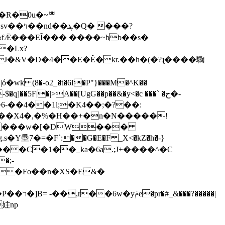
fǢ���EĨ��� ����~bb��s�
J�&V�D�4��E�Ȇ�kr.��h�(�?ɻ����驧
-��4��1l;�K4��;�?��:
� �ш���X4�,�%�H��+�n�N�����!
\Di ���w�[�DW���
㙑7�=�F`:��G�E�F _X<�kZ�h�-}
���C�1��_ka�6a.;J+����^�C
�;-
��Fo��n�XS�E&�
�����|
妵np