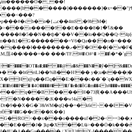
����]�������]�x=��"jߞ&w�|�{u!)RL��H���IjWk��4�b�}蟁
�a���<���?
ɑ�{ݖc��4mS ;�9bM�|
x�n�������8�5��N��tϸ�"��V��lo��Q��Q<4
�m��&1�G�������=V6�Qa��]�n�=���
�F�pb��S^��5c8ݵ��h��R�O��������6-
菹4��/���+�� ���/TF.9#�\O#^� >��֨\�*�`gMI��hS
�g�8�d&P�����OT�a�;����@a�&��N��ӳ
� � �h6eiLI��%B��H!�� y�;u�r���|�
�\H)@q��f􉒰q��E:���c��`�`q��W
��e�f����q��B����H�73峎��A���U
��ľ�N�����;K���w!4a�|
�9��X�G�`J&WM�qQ��=�k6r~��l�V;%Ὼ�m
�nӪ�^��G��r3��K��}
G�/RO<��x���o����uľ�2�<==3��
���E���J� ]kp�X��LҨ>���Ȯ�k���r
�8U�A��Ga���j� /.XU#X-I������)