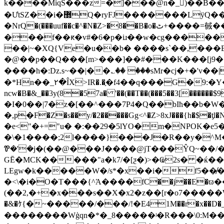
k����MiqS���z=�]���@n�_񦴸)��B��
�ƯtSZ��i�޽Q�ryFJ�������LÿQ��I���Ln%��/Ee��3y�7*3_�٠�De�3�y�7*�X��e�ߨ�R�0u�~ᄈ
�NrQ�(���uuf��c�^�N�Z>�8��B�o�ٹ+����=戫���yDo��g�w6�� �6s d�y���+���`�sv��ߤ��nd��ܔ�Q� ���?
���f��ԟ�v#�6�p�iɹ��w�cg�����
��|~�XQ{Ve�u��b� ����s`��,���E�w�,v-ޱ�O���T�'
�@��p��Q���[m>���]��#���K���[j9�
����h�:Dz.s~��|��؎�� ���sMr�cj�+�'v��|
�*Hn��_٢�ÎX>IR�.�֣�f4��q���G�9:�Y��̵.s��������8�������&�"n,�p9:�|ό�wk (8�-o2_�t�6I�P"}���M�^K��
ncw�B�&_��3y(8�57a� '��(��T��(���5��3[������$9U�@���.�R�O�&tێ�>&E^�N*^�S����
�I�0��|7�z�[��^���7P4�Q��bIħ��b�
�,pְ�F�Z�s��y/�2�����Gg<^�Z>8xJ���{h�$
�e<"�+="u� �:��29�5lYO�m�NPO
�\�1����;2l����}���J�R��y�^M�b��
Ꮘ�'�j�(��@���J����@jT���ŶQ~��/��1
GĒ�MCK�����"a�k7/�[ƺ�)>�Ҩ2s� �ќ��
LEgw�k�����Ԝ�/s*�x��i�f5��̸
�<\�i�O�T���{^Ά����fC��j��E�ϖ
(��2,�+�x���s��X�x2�z��[r�o7�����W����.������c�
�&�ｹ{�~�����/���/!�E41M��r�x��D�
��������Wģqn�*�_8�����ʲ�R���\0