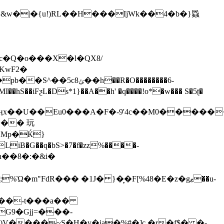
p[c�Q�o���X�l�QX8/
KwF2�
��iFƺL�Ds*1}��A��h' �q����!o*�w��� S�5ʈ�
�]&��Dӊx��U��Eu0���A�F�-9'4c��M0�����
�� 玩
XMp�Ќ}
h��8�:�&i�
"FdR��� �1J� }�̙�F[%48�E�z�gޱ��u-
;��-t���a��
G9�Gjj=���-
V����~S�H�y�ja�%#�]c �r�f$� �-