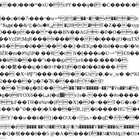
���)��t�*�xU�c#Y���q�[ �C����;�
l{��>mԿ�s_���#C�
�0���pt���*���BN��AG>�P�O�x�r
cDP;MqR���#������(���@J�щTXR�-٣ޮ�y
ŻR�m�#%j5P� ��R �t: N�[���u�U~+"H3I��
��kfi����"s���gx uvh���;���9�-
J�䌘���q;�S�8+P�$3)�B�I��Ƌ���-
� �X=ͶƑ"l���:��#��Usz�,�w_w� �t*K
����H��?��̃�V�P<����
�M@J�|n
ME��N
�"\0�;��)�X���R,1j�b����HG"�
���� ��%9��X�@/�:?s�ͯ�����V�����&�����"
�V�~��в���Q�쐒���I��5 @�A����D֯��?4�NMգ{P�O