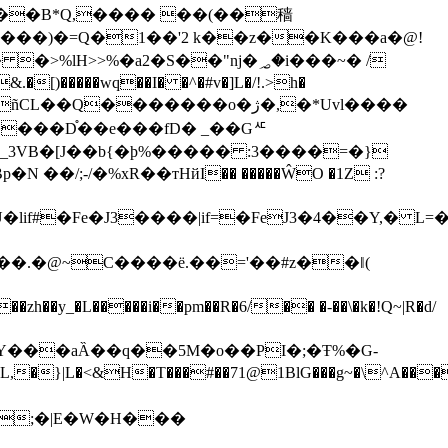
���B*Q,���� ��(��穑
�a2�S��"nj�؃�i���~� /
�����wq��I� �^�#v�]L�/!.>h�
���D֯��e���fD� _��Gᄯ
3VB�[J��b{�þ%����� :3����=�}
�/;-/�%xR��тHйI�� �����ŴO �1Z :?
if#�Fe�J3����|if=�FeJ3�4��Y,� L=�
��.�@~C����ё.��='��#z��ǁ(
_�L�����i��pm��R�6/�� �-��\�k�!Q~|R�d/
GY���aȀ��q��5M�o��PI�;�Ŧ%�G-
}|L�<&H�T���#��71@
1BlG���g~�\^A���
N;�|E�W�H���