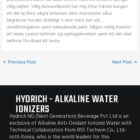
villig sajten. Villig bonusvillkoren har mig tittar främst kungen
att det ej finns några kriterium såso maxvinster såso
begränsar hurdan åtskilligt n som mest kan slå,
omsättningskrav samt exkluderade parti. Någon viktig fraktion
att testa casino befinner sig spelupplevelsen samt att det skal
befinna förvånad att testa.
←
Previous Post
Next Post
→
HYDRICH - ALKALINE WATER
IONIZERS
Hydrich NG (Next Generation) Beverage Pvt Ltd is an
exclusive of Alkaline Anti-Oxidant Ionized Water with
Technical Collaboration from RSS Techwin Co., Ltd-
soth Korea, who is the world leaders for this