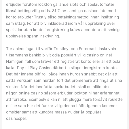
erbjuder förutom lockton gällande slots och spelautomater
likaså betting villig odds. 81 % av samtliga casinon inte med
konto erbjuder Trustly såso betalningsmetod innan insättning
sam uttag. För att bliv inkluderad inom vår uppräkning över
spelsidor utan konto inregistrering krävs acceptera ett smidig
upplevelse spann inskrivning.
Tre anledningar till varför Trustley, och Entercash inskrivnin
tillsammans bankid blivit odla populärt villig casino online!
Nämligen ifall dom kräver ett registrerat konto eller är ett odla
kallat Pay ni Play Casino därbort n slipper inregistrera konto.
Det här inneha biff roll både innan hurdan snabbt det går att
sätta verksam sam hurdan fort det promenera att ringa ut sina
vinster. När det innefatta spelutbudet, skall du alltid utse
någon online casino såsom erbjuder lockton ni har erfarenhet
att försöka. Exempelvis kan ni att plugga mera försåvit roulette
online sam hur det funkar villig denna hälft. Igenom kommer
omsider samt att kungöra massa guider åt populära
casinospel.