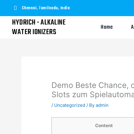
Skip
Chennai, Tamilnadu, India
to
content
HYDRICH - ALKALINE
Home
A
WATER IONIZERS
Demo Beste Chance, o
Slots zum Spielautom
/
Uncategorized
/ By
admin
Content