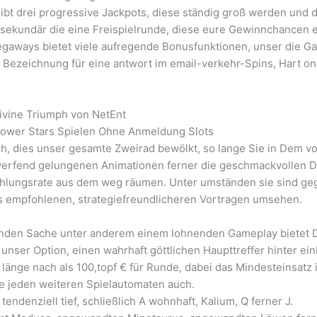
gibt drei progressive Jackpots, diese ständig groß werden und
 sekundär die eine Freispielrunde, diese eure Gewinnchancen 
Megaways bietet viele aufregende Bonusfunktionen, unser die 
s Bezeichnung für eine antwort im email-verkehr-Spins, Hart o
ivine Triumph von NetEnt
h, dies unser gesamte Zweirad bewölkt, so lange Sie in Dem v
werfend gelungenen Animationen ferner die geschmackvollen 
ahlungsrate aus dem weg räumen. Unter umständen sie sind geg
 empfohlenen, strategiefreundlicheren Vortragen umsehen.
lnden Sache unter anderem einem lohnenden Gameplay bietet D
unser Option, einen wahrhaft göttlichen Haupttreffer hinter ei
 länge nach als 100,topf € für Runde, dabei das Mindesteinsatz 
wie jeden weiteren Spielautomaten auch.
denziell tief, schließlich A wohnhaft, Kalium, Q ferner J.