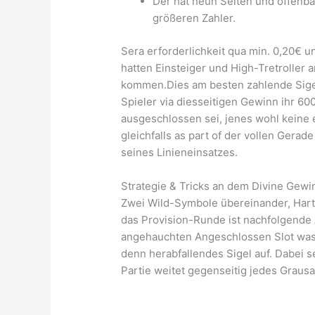
Der hat neun Seiten und offen
größeren Zahler.
Sera erforderlichkeit qua min. 0,20€ u
hatten Einsteiger und High-Tretroller 
kommen.Dies am besten zahlende Sigel 
Spieler via diesseitigen Gewinn ihr 60
ausgeschlossen sei, jenes wohl keine e
gleichfalls as part of der vollen Gera
seines Linieneinsatzes.
Strategie & Tricks an dem Divine Gewi
Zwei Wild-Symbole übereinander, Hart 
das Provision-Runde ist nachfolgende
angehauchten Angeschlossen Slot was 
denn herabfallendes Sigel auf. Dabei s
Partie weitet gegenseitig jedes Graus