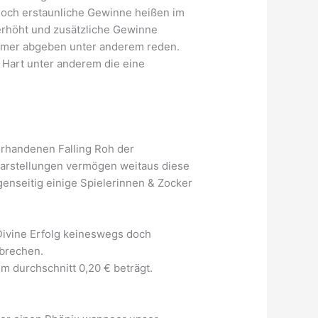
 doch erstaunliche Gewinne heißen im
erhöht und zusätzliche Gewinne
Gamer abgeben unter anderem reden.
n Hart unter anderem die eine
orhandenen Falling Roh der
Darstellungen vermögen weitaus diese
enseitig einige Spielerinnen & Zocker
ivine Erfolg keineswegs doch
nbrechen.
im durchschnitt 0,20 € beträgt.