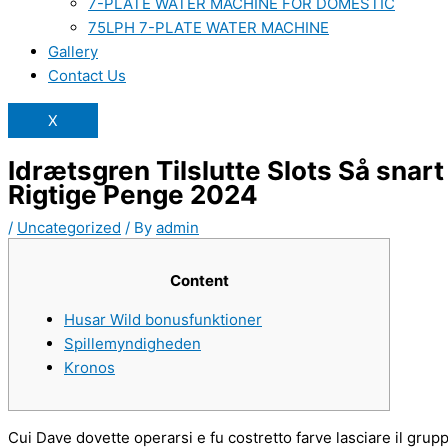
7-PLATE WATER MACHINE FOR DOMESTIC
75LPH 7-PLATE WATER MACHINE
Gallery
Contact Us
X
Idrætsgren Tilslutte Slots Så snar
Rigtige Penge 2024
/
Uncategorized
/ By
admin
Content
Husar Wild bonusfunktioner
Spillemyndigheden
Kronos
Cui Dave dovette operarsi e fu costretto farve lasciare il gruppo.