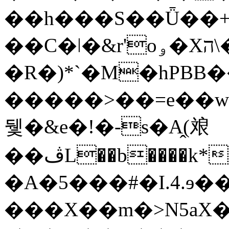
��h���S��Ǖ��+
��C�ǀ�&r'oۅ�Xה\�C�^���u�\�SM� k_���:�^�
�R�)*`�M�hPBB
�����>��=e��w
뒟�&e�!�-s�A̭(斏
��ڤL��b����k*"��~MBHP���n��K�y�w�'��0�vK��o`i�Nѫ�P
�A�5���#�I.4.ɘ�
���X��m�>N5aX�X