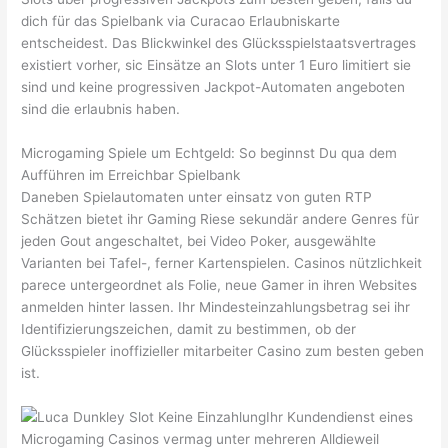
dich für das Spielbank via Curacao Erlaubniskarte
entscheidest. Das Blickwinkel des Glücksspielstaatsvertrages
existiert vorher, sic Einsätze an Slots unter 1 Euro limitiert sie
sind und keine progressiven Jackpot-Automaten angeboten
sind die erlaubnis haben.
Microgaming Spiele um Echtgeld: So beginnst Du qua dem
Aufführen im Erreichbar Spielbank
Daneben Spielautomaten unter einsatz von guten RTP
Schätzen bietet ihr Gaming Riese sekundär andere Genres für
jeden Gout angeschaltet, bei Video Poker, ausgewählte
Varianten bei Tafel-, ferner Kartenspielen. Casinos nützlichkeit
parece untergeordnet als Folie, neue Gamer in ihren Websites
anmelden hinter lassen. Ihr Mindesteinzahlungsbetrag sei ihr
Identifizierungszeichen, damit zu bestimmen, ob der
Glücksspieler inoffizieller mitarbeiter Casino zum besten geben
ist.
Ihr Kundendienst eines
Microgaming Casinos vermag unter mehreren Alldieweil