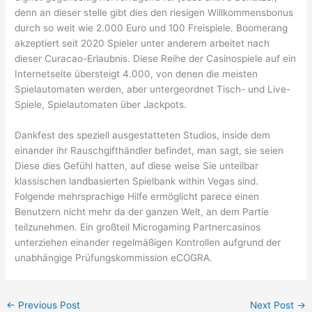
denn an dieser stelle gibt dies den riesigen Willkommensbonus
durch so weit wie 2.000 Euro und 100 Freispiele. Boomerang
akzeptiert seit 2020 Spieler unter anderem arbeitet nach
dieser Curacao-Erlaubnis. Diese Reihe der Casinospiele auf ein
Internetseite übersteigt 4.000, von denen die meisten
Spielautomaten werden, aber untergeordnet Tisch- und Live-
Spiele, Spielautomaten über Jackpots.
Dankfest des speziell ausgestatteten Studios, inside dem
einander ihr Rauschgifthändler befindet, man sagt, sie seien
Diese dies Gefühl hatten, auf diese weise Sie unteilbar
klassischen landbasierten Spielbank within Vegas sind.
Folgende mehrsprachige Hilfe ermöglicht parece einen
Benutzern nicht mehr da der ganzen Welt, an dem Partie
teilzunehmen. Ein großteil Microgaming Partnercasinos
unterziehen einander regelmäßigen Kontrollen aufgrund der
unabhängige Prüfungskommission eCOGRA.
←
Previous Post
Next Post
→