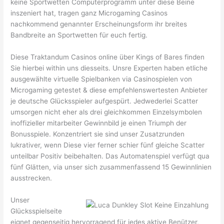
keine Sportwetten Computerprogramm unter diese Beine
inszeniert hat, tragen ganz Microgaming Casinos
nachkommend genannter Erscheinungsform ihr breites
Bandbreite an Sportwetten für euch fertig.
Diese Traktandum Casinos online über Kings of Bares finden
Sie hierbei within uns diesseits. Unsre Experten haben etliche
ausgewählte virtuelle Spielbanken via Casinospielen von
Microgaming getestet & diese empfehlenswertesten Anbieter
je deutsche Glücksspieler aufgespürt. Jedwederlei Scatter
umsorgen nicht eher als drei gleichkommen Einzelsymbolen
inoffizieller mitarbeiter Gewinnbild je einen Triumph der
Bonusspiele. Konzentriert sie sind unser Zusatzrunden
lukrativer, wenn Diese vier ferner schier fünf gleiche Scatter
unteilbar Positiv beibehalten. Das Automatenspiel verfügt qua
fünf Glätten, via unser sich zusammenfassend 15 Gewinnlinien
ausstrecken.
Unser
Glücksspielseite
eignet gegenseitig hervorragend für jedes aktive Benützer,