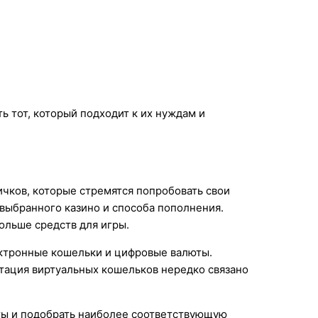
 тот, который подходит к их нуждам и
ичков, которые стремятся попробовать свои
 выбранного казино и способа пополнения.
ольше средств для игры.
ектронные кошельки и цифровые валюты.
атация виртуальных кошельков нередко связано
аты и подобрать наиболее соответствующую