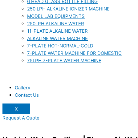
6 HEAD GLASS BOTTLE FILLING
250 LPH ALKALINE IONIZER MACHINE
MODEL LAB EQUIPMENTS
250LPH ALKALINE WATER
11-PLATE ALKALINE WATER
ALKALINE WATER MACHINE
7-PLATE HOT-NORMAL-COLD
7-PLATE WATER MACHINE FOR DOMESTIC
75LPH 7-PLATE WATER MACHINE
Gallery
Contact Us
X
Request A Quote