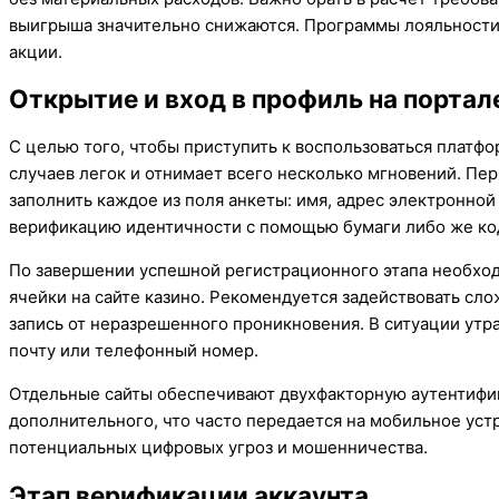
выигрыша значительно снижаются. Программы лояльности 
акции.
Открытие и вход в профиль на портал
С целью того, чтобы приступить к воспользоваться платфо
случаев легок и отнимает всего несколько мгновений. Пе
заполнить каждое из поля анкеты: имя, адрес электронн
верификацию идентичности с помощью бумаги либо же код
По завершении успешной регистрационного этапа необходи
ячейки на сайте казино. Рекомендуется задействовать сло
запись от неразрешенного проникновения. В ситуации ут
почту или телефонный номер.
Отдельные сайты обеспечивают двухфакторную аутентифик
дополнительного, что часто передается на мобильное уст
потенциальных цифровых угроз и мошенничества.
Этап верификации аккаунта