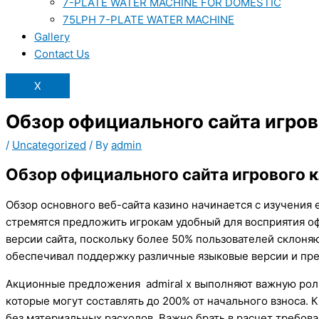
7-PLATE WATER MACHINE FOR DOMESTIC
75LPH 7-PLATE WATER MACHINE
Gallery
Contact Us
X
Обзор официального сайта игров
/
Uncategorized
/ By
admin
Обзор официального сайта игрового к
Обзор основного веб-сайта казино начинается с изучения 
стремятся предложить игрокам удобный для восприятия оф
версии сайта, поскольку более 50% пользователей склоняю
обеспечивал поддержку различные языковые версии и пр
Акционные предложения admiral x выполняют важную роль
которые могут составлять до 200% от начального взноса.
без материальных расходов. Важно брать в расчет требов