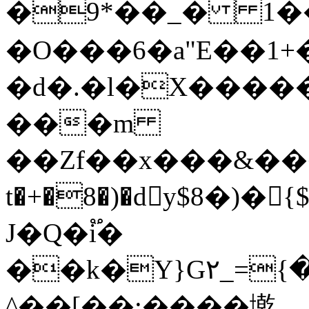
�9*��_� 1��M�
�O���6�a"E��1
+
�d�.�l�X�����
���m
��Zf��x���&���x�g�e����٧aJ�;�c�cE����u
t�+�8�)�dy$8�)�{$8�i��f�ߣK��
J�Q�i֟�
��k�Y}G٢_={��u�`�����"p���+++J��sozo��{�W�1?
^��[��;����墘