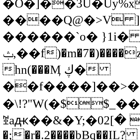
�O�]��3U�Uy%x
����Q@�>V ]|
������`o� }1i
ݑ,��f)�m�7�)����z Ʒ����53�{q1�cHa���(����n�
hn(���Ӎ ڮ�
��f����]��>��j
�\!?"W(�$$_
ꌰaԫ��&�Y;�0ݷ#�ߛ �]2�C8> �l�
�;�r�.2����bBq��IL?