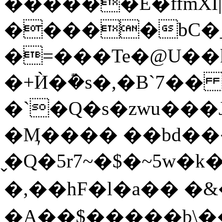
������E�ffmXI
�����bC�
�=���Te�@U�
�+Ѝ�݊�s�,�B`7�
�`�Q�s�zwu��
�Ӎ���� ��bd���
�̬Q�5r7~�$�~5w�k�
�,��hF�l�a�� �&
�A��$�����b\�