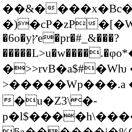
��&����x�Bc�
�)�cP�zP�[�W
�6o�yץe�pr�#_&���?
�����L>u�w����
�>>rvB�a$#�Wƕ
>�����Wp���.a
�u�Z3\�-
p�l$����h\��
ƃa������|�%G