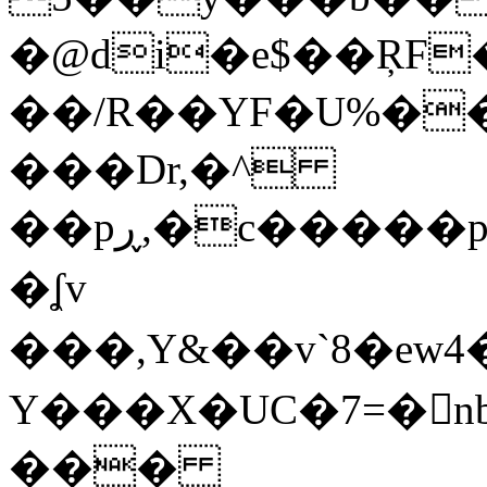
�@di�e$��ŖF
��/R��YF�U%��
���Dr,�^
��pڕ,�c�����p��uG�bm��i�N��7��O���X���
�ʆv
���,Y&��v`8�ew
Y���X�UC�7=�񎴼nbpۦ�$��`8n��
���