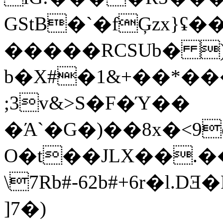
GStB�`�fĢzx}ʢ�
�����RCSUb� )
b�X#�1&+��*�
;3v&>S�F�Ύ��
�Ά`�G�)��8x�<9
O�t��JLX��.�
\7Rb#-62b#+6r�l.
]7�)