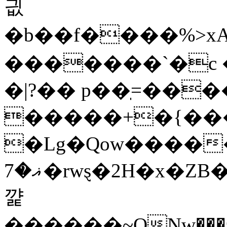
긦
�b��f����%>xA0�
�������`�c 
�|?�� p��ֽ=��
�����+�{��
�Lg�Qow����
ޣ�7�rwȿ�2H�x�ZB�$�{��n,���2� #�'p��*�]s
꺑
������~ONw���zMy