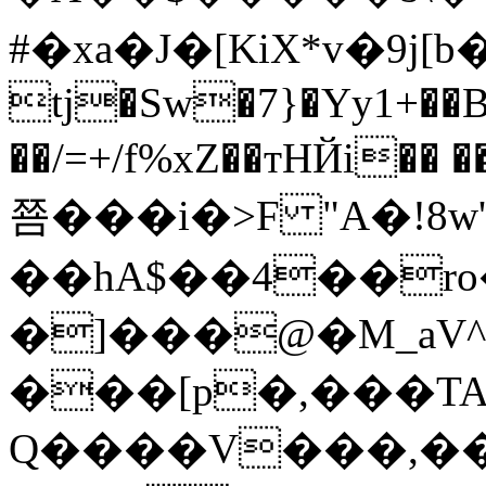
#�xa�J�[KiX*v�9j[b
tj�Sw�7}�Yy1+��
��/=+/f%xZ��тHЙi�� ��
쬼���i�>F "A�!8w
��hA$��4��r
�]���@�M_aV
���[p�,���TA
Q����V���,��i