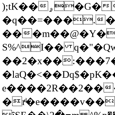
);tK��ۄ�G��D+��K��h��`�|
�q��=���.����f
���m��@�Y�
S%^I�� q�"�Qw
��2�x��:���
�laQ�<��Dq$�pK�
e����2R��2����
�rͩ�e����v��