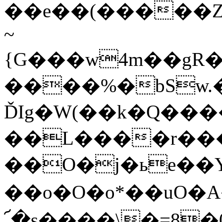
��e��(�����Z[jc�
~
{G���w4m��gR
����%�bSw.
ĎIg�W(��k�Q���
��L����r��
��O�j�ьe��
��o�O�o*��uO
՜�s����\�=8�