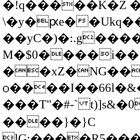
�!q�����K�Z 
\�y�ԗe��Ukq
��yC�)�:.g����
M�$0����i��
��xZ�NG��
ѻ����I��66l�&
���T"�#-` t)]s&
����}�}C
lG:����R5���