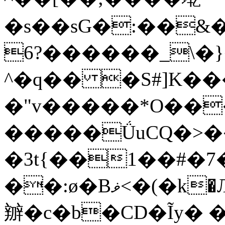
�s��sG�:��&�+
6?������_\�
^�q�� �S#]K�
�"v�����*O��
�����ǗuCQ�>��
�3t{��1��#�7
��:ø�Bޥ<�(�k�Љ����R���i%ǅS�<��R��L���p���
辧�c�b�CD�Ĩy� �