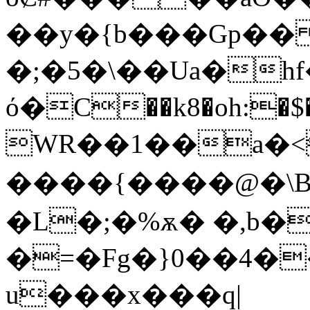
��y�{b���Gp��
�;�5�\��Ua�hf�J��Yqt0ۑ��٢צ�t��v4V
ό�C��k8�oh:�$�
WR��1��a�
����{����@�\
�L�;�%ѫ� �,b
�=�Fg�}0��4��
u
���x���q|