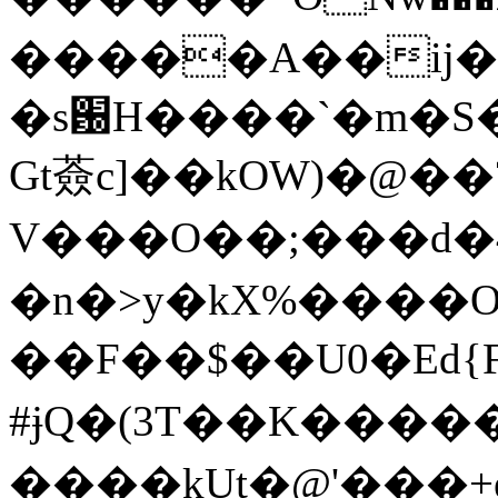
�����A��ij�
�s԰H����`�m�S� 
Gt薟c]��kOW)�@�
V���O��;���d�
�n�>y�kX%����O
��F��$��U0�Ed{F
#ɉQ�(3T��K���
����kU t�@'���+