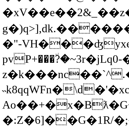
�xV��e��2&_��z
g�)q>],dk.����
�"-VH���ʤyxє
pvP+���٘?�~3r�jL
z�k���nc��`^.
˵k8qqWFn�\d�'�
Ao��+�x�Bƛ�G
�:Z�6]��G�1R/�;