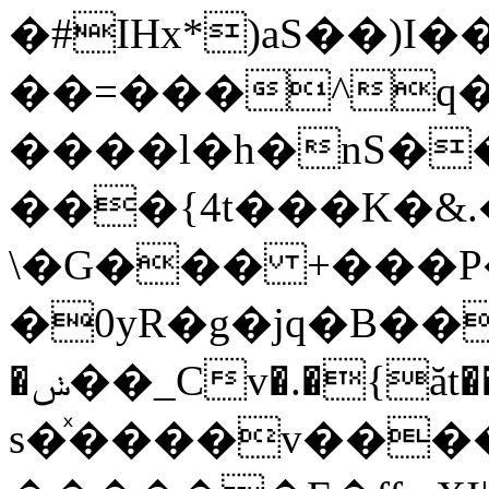
�#IHx*)aS��
��=���^
����l�h�nS�
���{4t���K�&.
\�G��� +���
�0yR�g�jq�B�
�ݭ��_Cv�.�{ăt��qC� �ܡ�jX�A/�:?
s�ͯ����v���