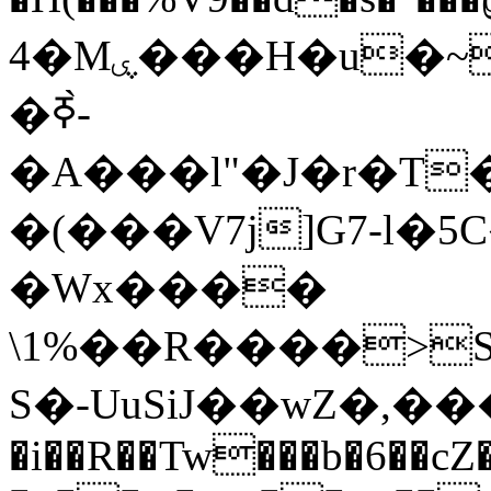
4�Mۑ���H�u�~�6�#+U(���L.Sxi���h����öca�i��QF��I
�ߧ-̀
�A���l"�J�r�T
�(���V7j]G7-l�5C
�Wx����
\1%��R����>
S�-UuSiJ��wZ�,���
�i��R��Tw���b�6��cZ