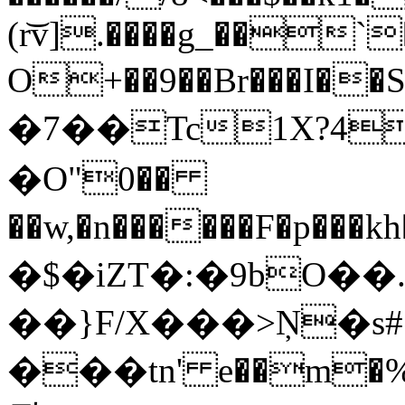
(r͝v].����g_��`
O+��9��Br���I�
�7��Tc1X?4
�O"0��
��w,�n������F�p�
�$�iZT�:�9bO��.�q�����
��}F/X���>Ņ�s#`�ܓ�
���tn' e��m�%�