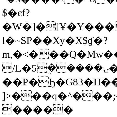
$�єf?
�W�]�[Ұ�Y���
l�~SP��Xy�X$ɠ�?
m,�<���Q�Mw��
/L�5ܹ�����ۍ��H�[Xי0�]�-��
��P�Ϧ�G83�H�
]>���q�^���
�����