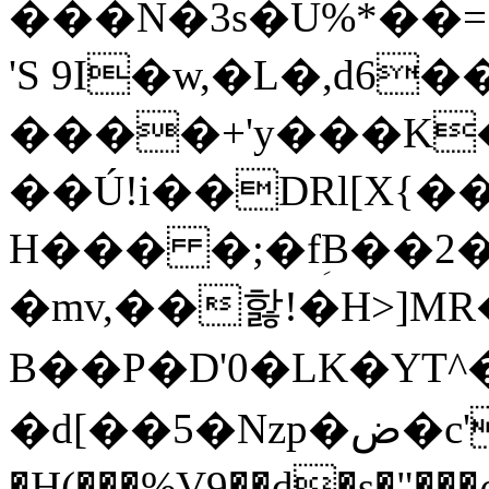
���N�3s�U%*��=
'S 9I�w,�L�,d6
����+'y���K�8
��Ú!i��DRl[X{�
H��� �;�fؚB��2
�mv,��핧!�H>]
B��Р�D'0�LK�YT
�d[��5�Nzp�ض�c'�N� -
�H(���%V9��d�s�"�