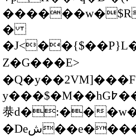
������w�$R
�
�J<��{$��P}L��WخLX�K�Ҋ�
Z�G���E>
�Q�y��2VM]���F
y���$�M��hG߈����Y�$�M��޼�ia*:�3_q_w�=����$z�Si���FSW���0��<b�5��������Q�`�
㳟d�:���w�99
�Deش��e������5��^�2!yz��Y�Ei���>x�E��e�}