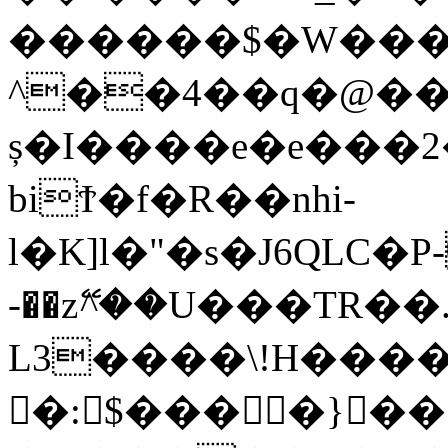
������$�W���@
^��4��q�@��
ș�I����e�e���
biϮ�f�R��nhi-
l�K]l�"�s�J6QLC�P-Y���4
-��zޭ^��U���TR��
L3����\!H����
𯛫�:$��� �}�