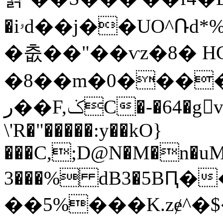
�iۥd��j��UO^Ռd*%���OV���ڱ�5Q�1��C,D��
�춦��"��ѵz�8� HC
�8��m�0����
ر��F,ݢC�-�64�gvM��$#�Ϙ�Y5��ǖ�-|%i-
\'R�"�����:y��kO}
���C,;D@N�M�n�uM��
3���% dB3�5B
��5%���K.zɇ^�$