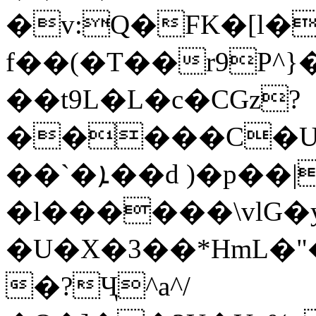
�v:Q�FK�[l�
f��(�T��r9P^}
��t9͏L�L�c�CGz?
�����C�U�
��`�ܐ��d )�p��|
�l������\vlG�
�U�X�3��*HmL�"
�?Ҷ^a^/