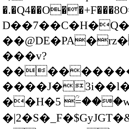
�.�Q4��O��+F���
D��7��C�H�Q�
��@DE�PA�rz�
���v?
���������k
����J�3i��
��H�5 ؒ=���wT
�|2�S�_F�$GyJGT�&�[\X�܈���&�A�;��