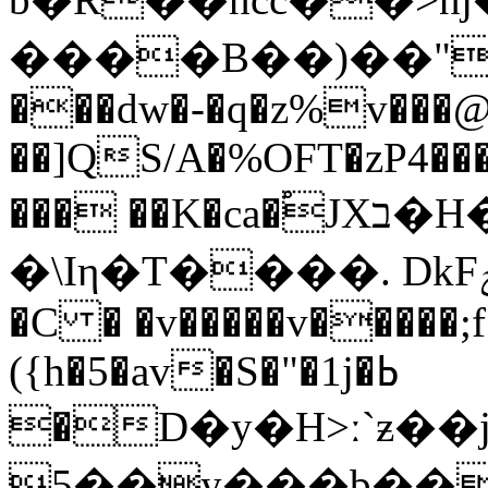
����B��)��"���y3��S0
���dw�-�q�z%v���@
��]QS/A�%OFT�zP4��
��� ��K�ca�֠JXב�H�t� �:�0^��8
�\Iη�T����. DkFݯ�BzXt�)�`��O �qU'�/
�C � �v�����v�����;
({h�5�av�S�"�1j�ߕ
�D�y�H>ː`ƶ�
5��y���b��