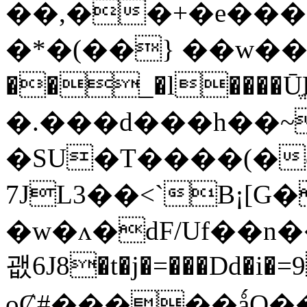
��,��+�e���a \b���r)ڍ�۸Á�e�N
�*�(��} ��w��zp�H�X-�ޓ
��_�l����ŪֱK(���
�.���d���h��
�SU�T����(�
7JL3��<`B¡[G
�w�ʌ�dF/Uf��n�
괪6J8�t�j�=���Dd�i�=
oȻ#�����ǻO��