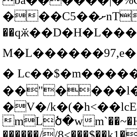
���C5��ށnT���l�?�-�����w ��$"�
��qӂ��D�H�L���4 
M�L������97,e���W�
� Lc��$�m�����ޯ
��"����l
�V�/k�(�h<��l
mLծ�wm`��~�
������//8<���$��k1�