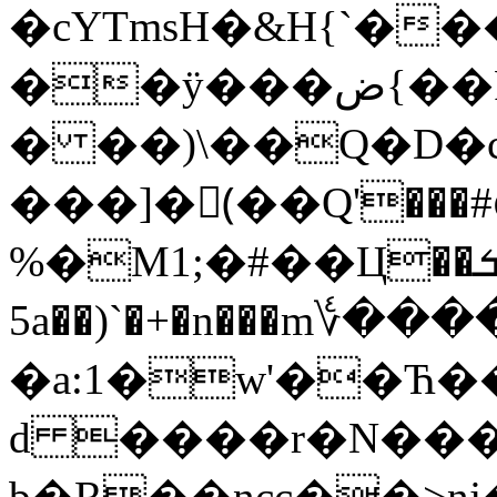
�cYTmsH�&H{`�
��ӱ���ض{��FfZ�&ш���e� $_i�d�
� ��)\��Q�D�c
���]�(ّ��Q'��
%�M1;�#��Ц��ܭ�R��uZ�֌�NP������'=
5a��)`�+�n���m؇
�a:1�w'��Ћ��
d ����r�N����
b�R��ncc��>nj