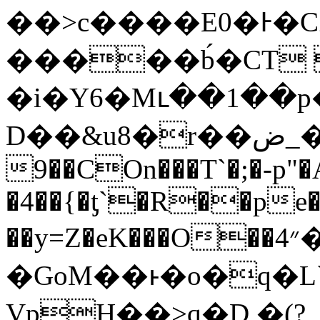
��>c����E0�Ͱ�CZm
�����b́�CT 
�i�Y6�Мւ��1��p�ݣ��B��x D"
D��&u8�r��ض_��D.PGOxeu�������������Vyx�nb�
9��COn���T`�;�-p"
�4��{�ƫ`�R��pe�
��y=Z�eK���O��״4���O����2��5�y�{H�L7c�K���Ԉ�
�GoM��ͱ�o�q�L
VpH��>q�D �(?