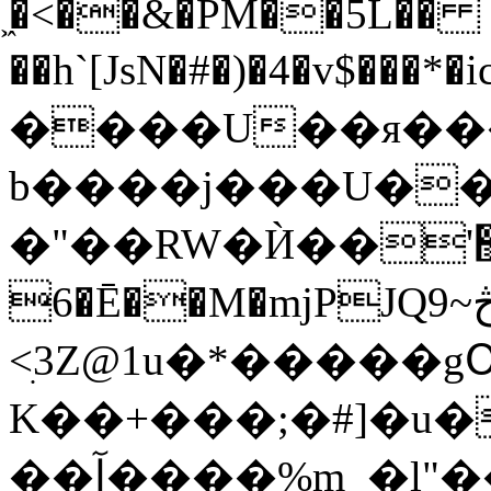
͖�<��&�PM��5L��
��h`[JsN�#�)�4�v$�
����U��я���M
b����j���U�
�"��RW�Ѝ��'޸OJ*�Ȅ94�,
6�Ē��M�mjPJQ9~څ����Zu\�t�5:i�]��1�n��d:f����+d�����\.���+
<ׅ3Z@1u�*�����g
K��+���;�#]�u�
��آ����%m_�l"��P��z%3�Kڭi