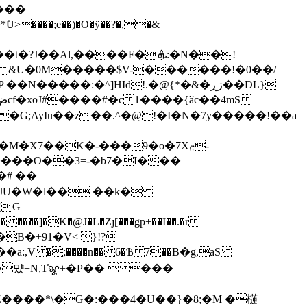
���
�Al,����F� ܞ:�N��ǃ
*m &U�0M�����$V-������!�0��/
����:�^]HId!.�@{*�&�ڗڕ��DL}
M�X7��K�-���9�o�7Xݦ-
a����O��3=-�b7�I���
�# ��
}�JU�W�l�� ��k�
�]�K�@J�L�Zȷ[���gp+��I��.�r
�B�+91�V< }!?
Z����*\�G�:���4�U��}�8;�M �櫣