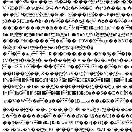
�~nC�7S%.�m��k%�4i�e���\7e9��0�(��ߩV�.]��so�qdn�Y���ʹf�Ԥ�-���h��Ań�}�>sQ�
VC�F�'w.irl;6˶�*�2c��C+�(*0���i љ � �����0����
�6�Ƥ��66�U���{��wP�6���~�
p0��54U1#��h<�s����x@�:j�z����<�
��J��*��\�@�&��\0ߺ>�j�2��ݑrKh1g/=^���6H?Ɛ� hX�r��2�jrz�{��A��c[���������}�Fn�E`�ᐼ.�;�X�R���vt� ��|
��ö������/����� �h�T!��X�NY6���gS��~�0W��
�]�)�@h0�r���]�g��=F9W�Zvܮn��&NO�\T�ܱC ,�[�Rtt�B��� �ed�[��X��P�C�%�����q��Աŕ�x��5r��)^��̰
�xbr��1���2!�MqH�g!
���aݠ=�j�]�O��t���a�Y�ۇ8��]�O\d�j߉�Ht����+�6��+��H9Z������P����I�?�� ��m�a�ZF&
{V�4�s�;�J������ =;��^�2�3=�f>��O���y)���qE �c��6�
�+#"Ի��~��1_F�� s,9���FC�e���V�Ԑ�n���
��D����]|&���|AxV�/^1��Y)�vɐ#��a�`
�`w�4��N���Cd`�^�$0�n���3C�X�C����()����u��﵀�إ���,�����u!��ف�ı�.L����$�����:�n
��MXq�1�q�����0�M�����q�0�;��t
�=��aG��}S�����#����J���3�eѲa��6��E
,sn�V�W<�a�u���1B؄��z�K�'��s��Ev�QV7U�`���"�u�o�� ��� \�`���æ�4���)�@! ��V�
�Z����"��vt(F��;�۞1̢�b�AxiG����4
L�b�����e�����z[W�.嚋�n�Ʉ]����C�
��ܷ9�6�O����#}�>�ewuP|S*َ��+[�+Q�!�
3�6�`#v�N��u,KC�\��* �2�X=%ZL�"�]���0@�(:+