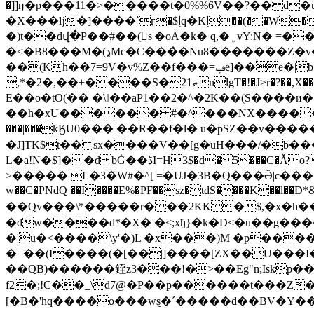
�]]ӈ�p���11�>�����t�0%%6V��?�� d�
�X���ǉ�]����`ӷ�$إq�Kإ��(��W��������$ؕq�+a��8���W(�z�1KX]�F���K�����Yp7/w r�(wKr�,hs&2vƪ���W�א�-
�)t��dվ�P��#��(s|�oA�k� q,�﯁vY:N� =��9}'9�Ʈ;�-1�!.In�� ~�� �N;%)�#maM����%�)�­Q4�#��R-
�<�B8���M�(ډMc�C���̀�Nu8�������Z�v�#޲ιt)��s�- ,E|
��(Kh��7=9V�v%Z��f���=ݠe]��e�|b��~Rs��eL��{7Km|m�9D�F�/c�Fy�6����� pi��(���T���)
,*�2�,��+����S�ޡ21nlgT�!�J>r�?��,X��gs�`y -w��D�L�9�M1�cA�x���L�����͜a�66���a��F���_I=DK���orɣ���q��С3\�����Z&����!6
E��o�tO(�� �\ǁ��aP1��2�^�2K��(S����
��h�xU������ #�^���NX�����^S�&�_ 
���|���kӃU0��� ��R��f
�l� u�pSZ��v���
�J]TK$t�� sx����V��[g�uH���/�b���
L�a!N�$]��d bĠ��ڈI=H3$�d�5���
>����� L�3�W#�^[ =�UJ�3B�Q���Ӛ|c����܎�/GD�$w��`pBٚM�v|ڕ�]d���Řb �e�|�]��hb����W�N !8O�fyҒJ9
w��C�PNdQ ��I����E%�PF��sz�tdS����K��l��D*
�dw����d*�X� �<;xђ}�k�D<�u��g�������[�׋O�⊪��Qa�J[�0���>M+��ox�8R�5��S�Kcĳc�j¡g��
�'u�<����\y'�)L �x���)M �p��
�=��(I����(�[��|]����[ZX��U���I����]KL�2e�a�
��QB)������銍z3���!�>��Eg"n;Iskp�����'_B-?��~&
f2�;!C��_\d7@�P��p������t���Z
[�B�'hq����o���wȿ�ˊ�����d��BV�Y���I