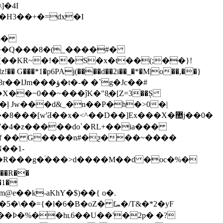
�H3��+�=dx�I
�$�
[��KR~�!��S�x�t��(;��}!
�~0��~���ĵK�"8ֲ�[Z=3��Ș
Ȝ ��ļ Jw���d&_�n��P�h�>0�|
7�4�z�����do`�RL+��ia���
��#f �� G����n#�ƺ���~����
N��1-
+�R���g�֔���>d����M��d �oc�%�
�R��
�1�
f�[m@e��k-aKhY�$)��{ o�.
K��Ϸ�%��hʟ6��U��'�2p� �?