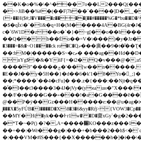
��K�o�%�\�^���7o��L2���Q(���
�>>JiB��%#�(��F|7h��`����]D�_˿��� *������s�v� ܈v�Z���?M_�B�ț
{+��H($#;J�V����z����[��#�����%G�*ƅu�l�D�^�[ �E���Q>0
�$�qÏx\�`�1&�q+H�(M�����4A�BG(4r�J�x�
c�`6W1D�z��o�`�}�~g[��o��h��
��Q��b��Ėo��=V�\���|)�y�Jz�gJ (qϝ
�3���=�&�~O1����ck ro�C�Qޥ���廣��9�t�͂��Ʈ�c�?��C���]CS�� �o$����3����'ضcf�xoJ#����#�c 1����{ӑc��4mS
��:bM�|������S~�cތ� ���ag��Hd��D�qo�� V7�wHpa����E����cK�&�<&�� c�G;AyIu��z��.^�@!�I�N�7y�����!��a
nYg$/�&�YǹF{=�i2�(Q�v���@�,u9
����9"�����ݼ�'��[w��n�����,

�E��J��y�5H��}�d��6�k'1�8�Yo�_;}
��;*����`��4�cFu]� ��.z�{���:��ǋt�q�
�ͩ�I��t3����3�4J�jVy�(yϰa
uн�"X���/
��/F�r����G��»���!�a�G����ӗ�� &�-���װ97�N�j�q-�΃��C��
@��P�ÿ��Gz���H�����e:��@u�ag�i��e� ��t
̻���X�5yFÚB�l����D�X\8�3�6&yy�Rŕj>{VOW3�Cp
��MY�Н(�yk���߅r1w�\ �D�齎xGy`�g�2����� �=R��k^��w�a|����� �݌�����a:,V �;����n�� 6�Ѣ 7��B�g,aS
�*T�~�P() �?�,A=����׈KO���z���1��*�ȁ3|��>^Ig�$��6Q� eP�����О/L*U�먔+N,T̔ꨘ+�P��  ���
��+��:�Wr���g�:���+�b���2��h$<�ˈ
�:���VM�#ȋS���{��X������h�]�i��\�