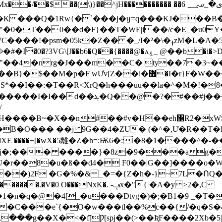
}��^jH���������� ��ى�_؄ 6t��v�h�nS�-R"Oy�P�����s�?
��K ���Q�1Rw{� `���j�ӈ=q���KJ���B�=
0�T��0��d�F}��T�WE|i ��/c�E_�u0Y�
ߪ�\�²zM�L�A�5ň� ߌ�;�1�W�St�k��*�&�i+U| 0-
��@�ʌۼ_ @��b�i�>DA�A8#�;㗿--n��P��� �
Ưv[Z��i�޿�I�r}F�W����7F���"��2
>S*��I��:�T��R<XrQ�h���uu��la�^�Μ�!
�?�#��#j�����F�u��q�?
/
����B~�X��n#��#v�H��eh΁R2�xWS
O��� ��j 9G��4�ZU� (�^�,Ư�R��T�E3�
���XE ����+[�wX�5離�Z�h=:Ѭ6�:Ȉ�8�1����^�
Dj�;��� ����}�8z�9���ag�@
U�
r��8�u�ß��d4� F0��|G��]����o�
��)2F �G�%�& _�=�{Z�h�-}~7L�Ո
O���NxK�. -ݡx�"{ �A�y>2�,C
z�C���e`{�O�w���tl��%c��{/�q�Ѕ
���g��X�<�f҄[Ƿ[spj��(>��ƦF����2Xb�5