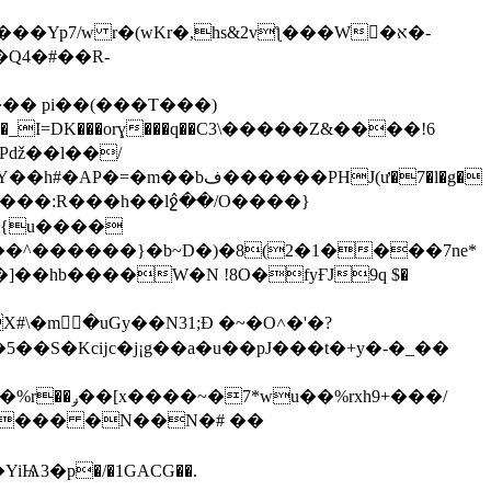
Pǆ��l��/
���PHJ(ư�7�l�g�
����:R���h� �lջ̂��/O����}
|�{u����
�� Qv���\*�����r���2KK�$,�x�h��L�q�ښMF�ב'��%/+���N�c�(��8C���IX#\�m٣ޮ�uGy��N31;Ɖ �~�O˄�'�
?
xh9+���/
Ѩ3�p�/�1GACG��.