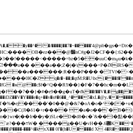
�/����[��7�~�����'4@pй�ϣs�=Dא��U����U��dmw����:�z=c��"�A6;
׼nC#g�J2�CF��{:62�� ��KK�-
�=⠽���u�� ���a��;
Z�j�\(���=P�ԔíRS�
��a������:R���P��� � TVf� <��;�qΙ4U
��0Ѥ�Zq�r�~��;�qtM̀:R�U\bc{���f�'��
�g�F��7��}�#�e9��g�uT�ϑk��f��V�,�\g��j�SG3
��iǱ��V�Y���e�q+��v�s#�6��_^���5�xL�@y./�������
�T�%�ej����'�0��@�&7�oA�o�^�[�+
�C(Jl�δ1�+r����  �a�o��`�B�}"�Q�
��^�b��˗���Cz
0���)P����-���^i�kxX�� 0l'�(h�U����d X 4�R���