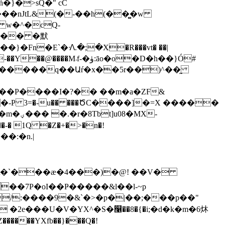
 w�^�cQ-
1'�� �默
�ۈ:āo�o�D�h��}Ó#
�MX-
-� 1Q �Z�+�>�n�!
��7P�oI��Ҏ�����&l��l-~p
/:����9�&`�>�p�|��;���p��"
 �2e���U�V�YX^�S�௡��8�{�i;�d�k�m�6炑
�����YXfb��}���Q�!