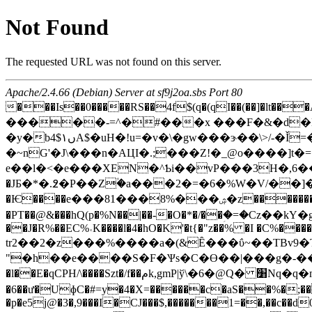
Not Found
The requested URL was not found on this server.
Apache/2.4.66 (Debian) Server at sf9j2oa.sbs Port 80
���Is��0�����RS��4f$(q�(qI��(��]�lt���A�,��y��^�/
�����-=^�#���x ���F�&�d�HC:����OB�ez���@
�y�b4$۱ںA$�uH�!u=�v�\�gw���ɝ��\>/-�Ǐ=�3��!ֺ�����<�����=bz�5��uuC�m݄ߎu�k�E�]�����j��ڀ\m�g�bW7-
�~nG'�J\���n�AЦI�.;���Z!�_@o����]t
e��l�<�e���XEN�^Ƅi��vP���3H�,6���
�JБ�*�.߶�P��Zؙ�a���2�=�6�%W�V/��]���
�Ѥ����e���81���8%���ۺ�z�������fG �м@��c$f�^Q��R!ī��}�F�7��hc�m��L ����!��<`畅�떥 �OV{���.����p����. ���<��E|
�PT��@&���hQ(p�%N��|��-�O�*�/��ؚ�=�Cz��kY
��J�R%��EC%˓K����l�4�hO�K'�t{�"z��% �I �C%����
tr2��2�z���%����a�(&Ȇ���ΰ~��TBv9
"�h��e����S�F�Ѱs�C�ϴ��|���g�-���t
�l��E�qCPH/\����Szt�/f��مk,gmP|ў\�6�@Q� ׸Nq�q�m�}wr�|��Ir��y�)SLe�D�d8�c�`&��l�點��I
�6��ư�UɸC�#=y�4�X=������c�aS��%�;��`ӕ?���חW� ����g��U�vH��.6݌K
�p�e5j@�3�,9���I�CJ���$,�������1=��,��c��d