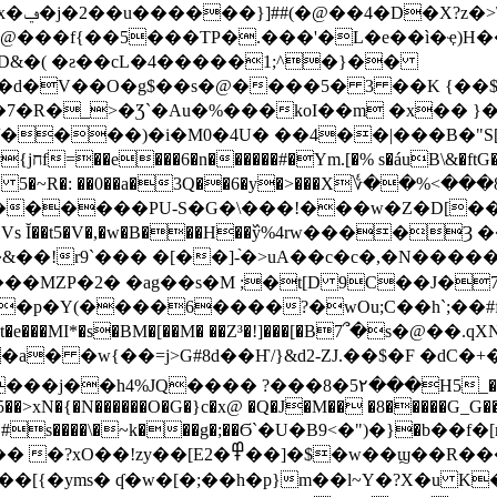
]�4I
�)�@���f{��5���TP�.���'�L�e��ì�ҿ)H�
aD&�( �ƨ��cL�4�����1;^�}��
�d�V��O�g$��s�@����5� 3 ��K {�
C/����)�i�M0�4U� ��4��|���B�"S
o��,��}
������PU-S�G�\���!���w�Z�D[��X�
c��l�Vs Ĭ��t5�V�,�w�B���H��߰y%4rw����
���MZP�2� �ag��s�M ;�t[D 9C��J�
,R��р�Y(����6����?�wOu;C��h`;
���MI*�s�BM�[��M� ��Z³�!]���[�B7՞�s�@��.qX
 �w{��=j>G#8d��Ҥ/}&d2-ZJ.��$�F �dC�
�j��h4%JQ���� ?���8�5۲���H5_��
�>xN�{�N������O�G�}c�x@ �Q�J�M�� �8�����G_G�
��6MM�#s����\�~k���g�;��Ϭ`�U�B9<�")�}�b��
���5�\��={�l�6�B�oZ� fܚ�/T&�*2�yF
��[{�yms� ʠ�w�[�;��h�p}m��l~Y�?X�u 