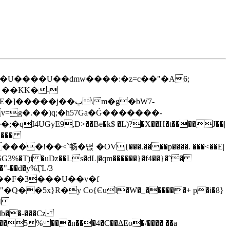
v=g�.��)q;�h57Ga�Ǵ�������-
GyE9,D>��Be�k$ �L)?�X��H�t����J��|
n���
%�T)i �uǲ��Ls�dL|�qm������}�f4��}�˜�
"-��d�y%ӶL/3
u��F�3���U��v�f
�5x}R�y Co{Єul�W�_������+ p�i�8}
��Q��5% ���n���4�C��ΔEo�/���� ��a