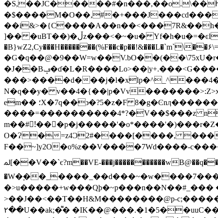
�S,��JC�����#�n���,��o.\��Ԧ
�$����M�O��,#�+���J���cd���
��i&>�{C����A��n��<���7R&��h�³
]�� �uBT��)�ڵz���<�~�u� Yf�h�u�=�ͼl�8#�O��.5�e�>_Zē��K��/���{�����X=~;Li;J����((�P�q
�B}wZ2,Cy���H�������(%F��c�p��!&���L�`m`\�
�G�q��@�9��W=w��V.bO��(��\75xU�r�i������"�J�C�R�
�J��Bݡ�ɗ�L�R����Lo>��|y+.���<G����;���f����¦�����*�[�]�$Ӑnmw{��ps5����Z^�\�\�d�^^}
���>����d���j�l�xlp�^_^���4�[
N�q��y� v��4�{��|p�Vv�������>:Z>x
em�� ؛X�7q��϶�?5�z�F 8�g�Ͼnӆ��������Z^A��?l�m����a��S�pNE��0��H�yD�Ʊ��<�A�X���r�|
����=����������4*?�V��$���z n
m��#!ُ���p�j�����'�o*����'�)���r�Z���D��Dw��ô �׬�D���jc�)] U���QV��
O�Ɂ�=z4Ɔ2#����[����, ����"&
F��~]y2O�o%z��V����7Wd����-c����-�D|�cxt�<�s�o� ]j�Ϸu���ﻸƑ�
ﳌ[��V��`є?m��VE-���j�����������wB@��q��3���hYwx�0�V����6RЊ��@̌��i���牪���=�����=��{�p���|"�7xҷ &���4�/
�W�ׇ��_����_��d���~�w����7���
�>u�����+w���Qϸ�~p���n��N��#_��� �k�
˃��J��<��T��H&M������� �@p-c;�����a
٢��U��ak;�͌� �IK��@���.�1�5��uuC��0�v,9��.A{��4���zh �¬bW7-