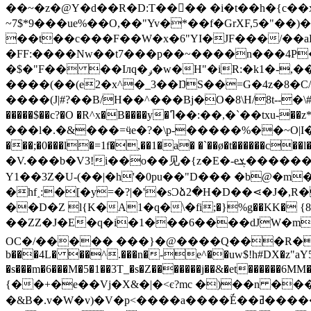
��~�z�@Y�d��R�D:T���� �i�t��h�{c��x�ݠ�j�2��u������}]##(�@��4�D�X?z�>\
~7$*9���ue%��O,��"Yv�*��f�GrXF,5�"�
��t��c���F��W�x�6"YI�JF���/��
�FF:����Nw��t7���p��~����n���4P
�$�"F�� ��Iлq�ݛ�w�H"�iR:�k1�-,��7�R�_>�Ʒ`�Au�%���koI��m �x�� }��Q���8�(_����#�
����(��(e2�x^�_3��ŊS��=G�4z�8�
����(J|#?��B/H��^���Bj�O�8\H/8t--�\#{jחf=��e���6�n������#�Ym.[�% s�áuB\&�ftG�z!�� G���*1�p6PAj(����d��2i��_�*�M|
�����$��c?�O �R^x�B����y�ߣ��:��,�`��txu-��z* 5�~R�: ��0��a�3Q��6�y�>���X؇��%<���8r��Ĳm���ؤ�t�-� �`g�Jc��#
���l�.�&���=ӵe�?�\p-�����%��~O|I
���;�0���l�=1f�,��1�a� �`��ø�t������
�V.���b�V3!i��o��见�{z�E�-eܮ������&��!r9`��� �[��]-֨�>uA��c�c�,�N������8���[w'Ƌ��x�<^��D��]Ex���X�޺j��0�
Y1��3Z�U-(��|�h'�0pu��"D��� �b@�m
�hf˰:�[�y=�?|�'�sƆձ2�H�D��⋖�J�
��D�Z l{K�A1�ԛ�\�fi;�}%g��KK� {8t�e
��ZZ�J�E�q�i�1���6����dJW�m�a�
OC�/����� ���}�@����Q���R���
b���4L� ��^.���n�-e^��uw$!h#DX�z"aY5�
�s���m�6���M�5�1��3T_�s�Z�������j��&�et����
{��+�e��Vj�X&�|�<є?mc �)��n ���� �?xO��!zy��[E2�߾��]�$�w��ϣ��R
�&B�.v�W�v)�V�p<����a����ؒÉ��ߥ��
��