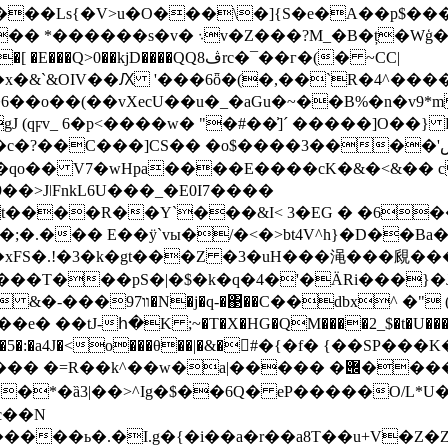
��Ls{�V>u�O���\�]{S�e�A��p$��
�Wģ�*ܺU>����;e��)�O�ÿ��?�,�&
��kjD����QQ8ڤrc�¯��г�(� ~CC|
&`&OIV��Ԕ '���6ȫ�(�,��`R�4^�����t�?J�
�6��o��(��vХecU��u�_�aGu�~��B%�n�v9
v_ 6�p<����w� "�#��͗]´ �����]O��} P ��N�
��>JǀFnkL6U���_�E0I7����
t���
�R��Y`���&I< 3�EG � �6��
��;�.��� E��ÿ`vы�/�<�>bt4V^h}�D��B
�xFS�.!�3�k�gt���Z �3�uH���渑���覛��
���T���pS�|�$�k�q�4�'�ӒRi���
dbx^ �" (G
J-հ�K ;~�T�X�HG�QM����2_$�t�U���� ���
���5�:�a4J�<o���θ��|�&�󪦶#�{�f� {��SP���
K
c��N
����ь�.�I.g�{�i��a�r��a8T��u+V�Z�