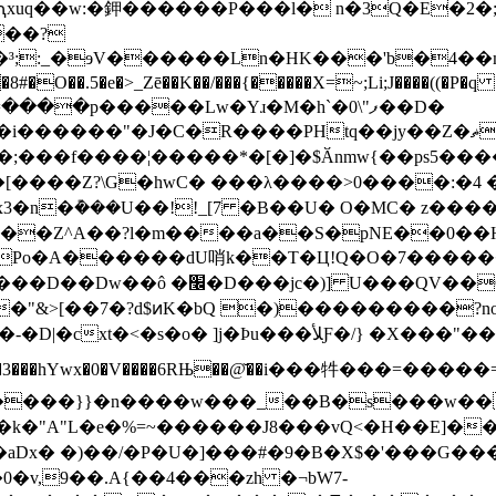
xuq��w:�鉀������P���l� n�3Q�E�2�;
��?
;:_�ɘV������Ln�HK���'b�4��me
�۶\=����p�����Lw�Yɹ�M�h`�0\"ފ��D�
���PΗtq��jy��Z�ޡ�-S� N�X�?BA�������D�&�7�B%8 >
����Z?\G�hwC� ���λ����>0����:�4 �n
3�n�݊���U��!!_[7 �B��U� O�MC� z�
Po�A������dU哨k��T�Ц!Q�O�7�����
Qu%̑�P�gt ��xC�Ѻ���K&�["斥
>[��7�?d$ͷK�bQ �)���������?no��v
/} �X���"��J9|�2��q�|�U�*x Vw5�5���u5�3]
���}}�n����w���_��B�s���w��
"A"L�e�%=~������J8
���vQ<�H��E]�
Dx� �)��/�P�U�]���#�9�B�X$�'���G���D[�