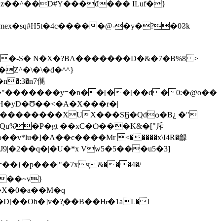
z��^��D#Y���đ��� ILuf�}
x�sq#H5t�4c�����@-�y�?�0Ϩk
�:3�n7㒞
���"�������y=�n��[��[��d �0:�@o��
��������XUX���SҔ�Qdѻ�B¿ �"
*lu�]�A��є����Mr <�����x\I4R�龣
��~v}
�X�0�a��M�q
�Oh�]v�?̜��B��Ԋ�1aL�l