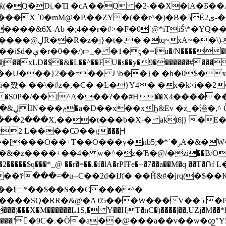
D~Z�� ӂ(�Q�Di,�Ҵ �cA��Q �2-��X�iA�
���&6X-Ʌb �;4��r�#>�F�0`@*iTiŚ\*�YQ�
��m�D�ڭc�ʅ|
��8Q�x.��:1V
�j��xLD�$�&�L��^��FU�s��y�9�������#�
�U���}2��=�� J \b��}� �h�0$�x7
쨨� ��\�#z�,�C� �L�}Y4� �x�k>i��2�
2���2���X,���t���b�X-� akt6|} �
2 L����Ѡ��g���Ԩ
�����$q���*_
@ ��r�=��.�f�lA�rPIŦe�+�7��a��M�q �
�c��۴���=�u--C��2d�Ĳf� ��Ȟ&#�jrq(�$
$c��! *��$��S��C���^�
=����SQ�RR�&@�A 05���W���V��5 �P
P�P��E��k�-� ��: �cA�.�8m��l��pz��"�ؾ Dss���)���X�M������L1S,� Y��HT�nC�)����|�
�,UZj�M��