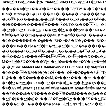
<�d�P��x�Z���T�~*���iC/\0�;���y,V�y )���P�R�Mx��/��$��(\)
��w��h�}��-O�Xo*���I�Ö8j\TW �\�G�2
ILM�Ɔry��L�[XH��e�~��b��Gz�����"�
�0�{R����\]sp��Ŧf$)����E�ҭ��t���7C����!�psm�05k�Z�� �_/I�
�I�R��b�����$����bT�Xc�R�q<� Ϸ�#�I�0�?3VG\[J��b6�Q��{��
\�ȝ�+ܖ�ExZ�уD��i.����oK��"<-ԇ�A"��4�nrg�J���m��C� ty��7�3~����O �!z��2
����miq[����=H]���@�_����-��B}�$��M�p�F w
�2����Ji�\K�,�g6��oRf�>�A�Iʬ�g���oRf�
���yDo��g$d���=��6s d�y���+�������I�I��d��ܔ�Q��@
���l�b�#�LS��1��75�P�:��C��r�C�
���Ճ{Gz�����LU�p�=yi��X��a�yH
M��SU�X���Vj��tn����Y�a��B�
�`�ȴk�r_��l����s��'�D��I��^�WM���)/f
^M�\�\����]
�ƀ��� �%M�I�(�2���n��Z�g��7v*
K'@��=�X�m;����xM,�:�����=�'w1�
��
�q���kAXm�~�O*�R ��2g�g&��
�#�AYO�'{��fJ�3!9�����_�9��I ���������.�V�0 
��F���;d\�&N������B�o$M����(ߌa���1�n�q�@�4[_�u���Dtvg�)�;�B1�9 _�T�3�iꊜ
�8�j���q]�1��kl8�B�G��(�3X��E
�����C�����x�pbs�.|:(3(%=�2,�+Լ