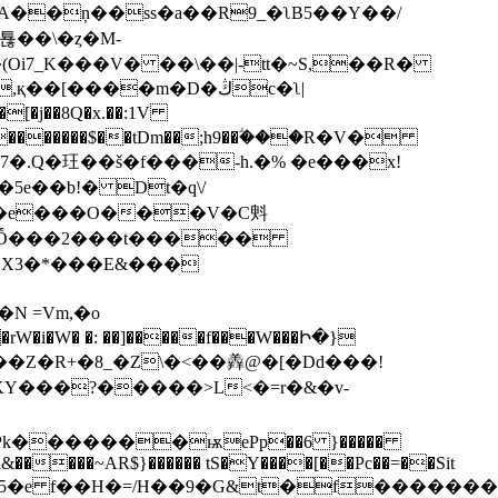
Ƃ��A��ņ��ss�a��R9_�ʅB5��Y��/
�(Oi7_K���V� ��\��|-tt�~S,��R�
���������$��tDm��;h9��ؖ���R�V�
�.Q�玨��š�f���-h.�% �e���x!
5e��b!� Dt�q\/
E�X3�*���E&���
�T�Ռf L��Z�R+�8_�Z\�<��羴@�[�Dd���!
��KY���?�����>L<�=r�&�v-
k�������ѭePp��6 }�����
*l&�����~AR$}������ tS�Y����[��Pc��=��Sit