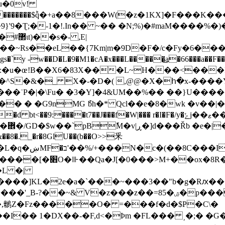
u�0v!
и�:�u�œ!B��X6�83X���L~H���<���
X�-�D�( ,@@�X�հ�x-����Y��h#�AP�=�m��bف���
����˙P�|�\Fu� �3�Y]�4&UM��%�� ��}U���
� � �G9nMG ުbh�* Qcl��e�8�wk �v��
����t7��J���f�W|��� r�I�F�/y�ݺj��ޱ���^������}�b~D�)�8(2�1����7ne*
C�Ǎo?�d bt<��9:
q $�
&��8�._�r�8GlU��(b��O>>⾤
a�u��pJ���t�+y�-�_��
��L �|
`���~���3��"b�g�Rԕ���%r��ݛ��[x����~�7*wu��%r
 V�z���z��=85�ۺ�p������ �N��N�# ��
�,䳵Z�Fz�����O� =���f�d�$P�C\�
�� 1�DX��-�F,d<�Þm �FL��� ͵�;� �G�Yi