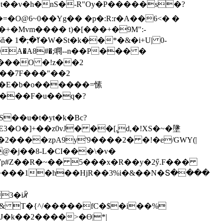
�O@6~0��Yg�� �p�:R:r�A��6<� �
+�Mvm���� t)�[���+�9M":-
�8�E�b�o������=愫
��u�t�yt�k�Bc?
O�]+��z0vJ� ��[,̻d,�!XS�~�墬
-��2����zpA9y'9����2� �!�e/GWY(̈|
�j��8-L�CI���\�v�
Wp#Z��R�~�� 5���x�R��y�2ӳ.F���
Q����1�h��HjR��3%i�&��N�Տ����
�& T�{^/�����fC�$�i��%
|J�k��2����>�Ɵ|*|