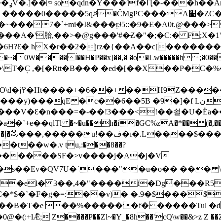
" cC
�5qꆦ�ĈMgPC���A׹�ZC���nJtL&(�-��h(��̻�w
��7�`+mi�I&���ŗɈ5::�9�E�A0t.@���>
��A�'胎,��>�@g���'#�̴Z�"�;�C:� F;X�
��ĺ��H�P��x]��,� �o�Lw�����h;�0��-��Y��@����M܁f-
�5B �9�]�f Lن�-P 3=�-u�� ���ԾC����]�=X �����
=�-��!3���<!��쇨�U�Ёa��m�ؠ��� �.�r�8Tbt]u08
+е��qlTl �~�u��h�i�GC%zA�*�� (�,���
.|
��w�.v ݀tu,:���8��?
�0:ÎN������SF�>v����j�A�j�V
��el� 3��,4�"����i�Dg̔���R5
*$�`�F�g�=:��v)� �.9�$���$
4$*��B�T�e ��%������f� �����Tul �d
lǢ; Z����P��Zl~�Y_�8ħ��'cQ\w��&>z Z ��Z�