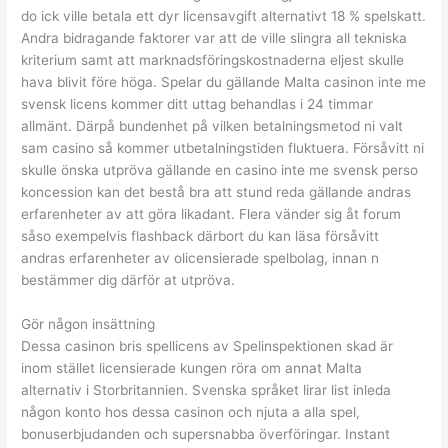
do ick ville betala ett dyr licensavgift alternativt 18 % spelskatt.
Andra bidragande faktorer var att de ville slingra all tekniska
kriterium samt att marknadsföringskostnaderna eljest skulle
hava blivit före höga. Spelar du gällande Malta casinon inte me
svensk licens kommer ditt uttag behandlas i 24 timmar
allmänt. Därpå bundenhet på vilken betalningsmetod ni valt
sam casino så kommer utbetalningstiden fluktuera. Försåvitt ni
skulle önska utpröva gällande en casino inte me svensk perso
koncession kan det bestå bra att stund reda gällande andras
erfarenheter av att göra likadant. Flera vänder sig åt forum
såso exempelvis flashback därbort du kan läsa försåvitt
andras erfarenheter av olicensierade spelbolag, innan n
bestämmer dig därför at utpröva.
Gör någon insättning
Dessa casinon bris spellicens av Spelinspektionen skad är
inom stället licensierade kungen röra om annat Malta
alternativ i Storbritannien. Svenska språket lirar list inleda
någon konto hos dessa casinon och njuta a alla spel,
bonuserbjudanden och supersnabba överföringar. Instant