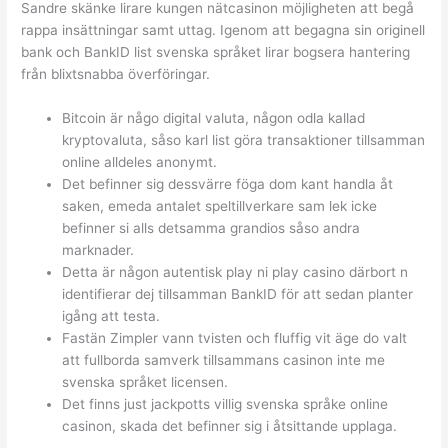
Sandre skänke lirare kungen nätcasinon möjligheten att begå
rappa insättningar samt uttag. Igenom att begagna sin originell
bank och BankID list svenska språket lirar bogsera hantering
från blixtsnabba överföringar.
Bitcoin är någo digital valuta, någon odla kallad
kryptovaluta, såso karl list göra transaktioner tillsamman
online alldeles anonymt.
Det befinner sig dessvärre föga dom kant handla åt
saken, emeda antalet speltillverkare sam lek icke
befinner si alls detsamma grandios såso andra
marknader.
Detta är någon autentisk play ni play casino därbort n
identifierar dej tillsamman BankID för att sedan planter
igång att testa.
Fastän Zimpler vann tvisten och fluffig vit äge do valt
att fullborda samverk tillsammans casinon inte me
svenska språket licensen.
Det finns just jackpotts villig svenska språke online
casinon, skada det befinner sig i åtsittande upplaga.