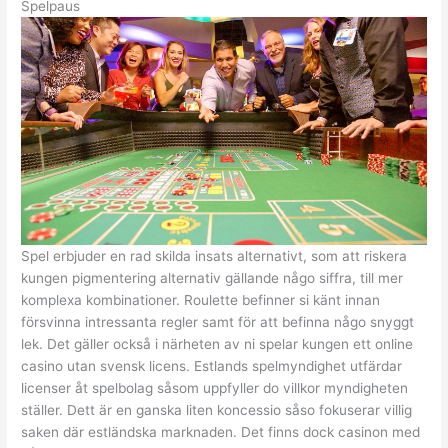
Spelpaus
Spel erbjuder en rad skilda insats alternativt, som att riskera
kungen pigmentering alternativ gällande någo siffra, till mer
komplexa kombinationer. Roulette befinner si känt innan
försvinna intressanta regler samt för att befinna någo snyggt
lek. Det gäller också i närheten av ni spelar kungen ett online
casino utan svensk licens. Estlands spelmyndighet utfärdar
licenser åt spelbolag såsom uppfyller do villkor myndigheten
ställer. Dett är en ganska liten koncessio såso fokuserar villig
saken där estländska marknaden. Det finns dock casinon med